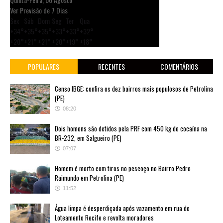
Ver Previsão de 7 Dias
Sex
Sáb
Dom
Seg
Ter
Qua
+
34°
+
35°
+
35°
+
33°
+
33°
+
32°
+
20°
+
21°
+
21°
+
20°
+
19°
+
18°
POPULARES
RECENTES
COMENTÁRIOS
Censo IBGE: confira os dez bairros mais populosos de Petrolina
(PE)
08:20
Dois homens são detidos pela PRF com 450 kg de cocaína na
BR-232, em Salgueiro (PE)
07:07
Homem é morto com tiros no pescoço no Bairro Pedro
Raimundo em Petrolina (PE)
11:52
Água limpa é desperdiçada após vazamento em rua do
Loteamento Recife e revolta moradores