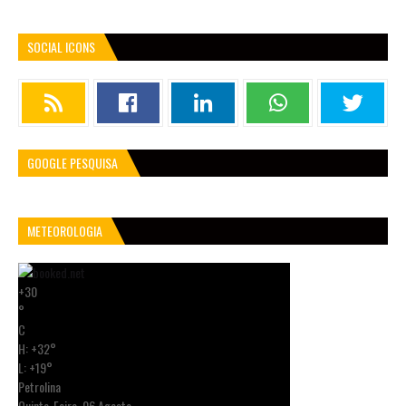
SOCIAL ICONS
GOOGLE PESQUISA
METEOROLOGIA
+
30
°
C
H:
+
32°
L:
+
19°
Petrolina
Quinta-Feira, 06 Agosto