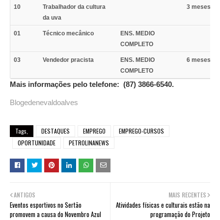
10
Trabalhador da cultura
3 meses C
da uva
01
Técnico mecânico
ENS. MEDIO
COMPLETO
03
Vendedor pracista
ENS. MEDIO
6 meses C
COMPLETO
Mais informações pelo telefone:
(87)
3866-6540.
Blogedenevaldoalves
Tags,
DESTAQUES
EMPREGO
EMPREGO-CURSOS
OPORTUNIDADE
PETROLINANEWS
ANTIGOS
MAIS RECENTES
Eventos esportivos no Sertão
Atividades físicas e culturais estão na
promovem a causa do Novembro Azul
programação do Projeto