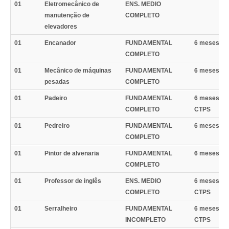
01
Eletromecânico de
ENS. MEDIO
manutenção de
COMPLETO
elevadores
01
Encanador
FUNDAMENTAL
6 meses C
COMPLETO
01
Mecânico de máquinas
FUNDAMENTAL
6 meses C
pesadas
COMPLETO
01
Padeiro
FUNDAMENTAL
6 meses nã
COMPLETO
CTPS
01
Pedreiro
FUNDAMENTAL
6 meses C
COMPLETO
01
Pintor de alvenaria
FUNDAMENTAL
6 meses C
COMPLETO
01
Professor de inglês
ENS. MEDIO
6 meses nã
COMPLETO
CTPS
01
Serralheiro
FUNDAMENTAL
6 meses nã
INCOMPLETO
CTPS