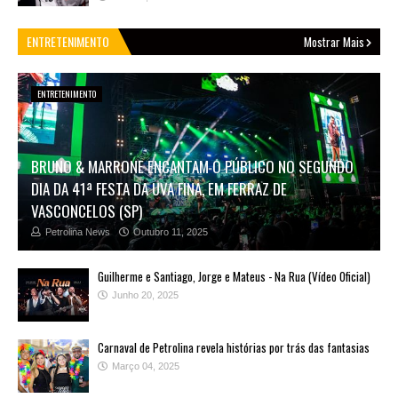
ENTRETENIMENTO
Mostrar Mais
ENTRETENIMENTO
BRUNO & MARRONE ENCANTAM O PÚBLICO NO SEGUNDO
DIA DA 41ª FESTA DA UVA FINA, EM FERRAZ DE
VASCONCELOS (SP)
Petrolina News
Outubro 11, 2025
Guilherme e Santiago, Jorge e Mateus - Na Rua (Vídeo Oficial)
Junho 20, 2025
Carnaval de Petrolina revela histórias por trás das fantasias
Março 04, 2025