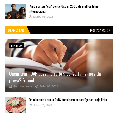
"Ainda Estou Aqui" vence Oscar 2025 de melhor filme
internacional
Março 03, 2025
BEM-ESTAR
Mostrar Mais
BEM-ESTAR
Quem tem TDAH possui direito à consulta na hora da
prova? Entenda
Petrolina News
Julho 08, 2024
Os alimentos que a OMS considera cancerígenos; veja lista
Julho 02, 2023