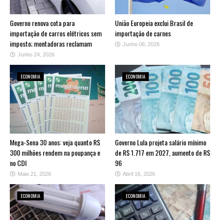
Governo renova cota para
União Europeia exclui Brasil de
importação de carros elétricos sem
importação de carnes
imposto; montadoras reclamam
Junho 06, 2026
Junho 24, 2026
ECONOMIA
ECONOMIA
Mega-Sena 30 anos: veja quanto R$
Governo Lula projeta salário mínimo
300 milhões rendem na poupança e
de R$ 1.717 em 2027, aumento de R$
no CDI
96
Maio 21, 2026
Abril 16, 2026
ECONOMIA
ECONOMIA