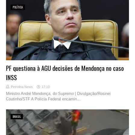
POLÍTICA
PF questiona à AGU decisões de Mendonça no caso
INSS
Petrolina News
17:10
Ministro André Mendonça, do Supremo | Divulgação/Rosinei
Coutinho/STF A Polícia Federal encamin…
BRASIL