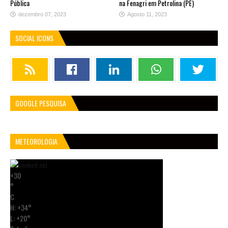
Pública
na Fenagri em Petrolina (PE)
dezembro 07, 2023
Agosto 11, 2023
SOCIAL ICONS
GOOGLE PESQUISA
METEOROLOGIA
+
30
°
C
H:
+
34°
L:
+
20°