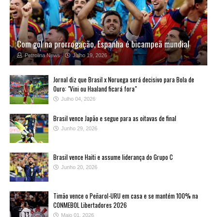
Com gol na prorrogação, Espanha é bicampeã mundial
Petrolina News
Julho 19, 2026
Jornal diz que Brasil x Noruega será decisivo para Bola de
Ouro: "Vini ou Haaland ficará fora"
Julho 04, 2026
Brasil vence Japão e segue para as oitavas de final
Junho 29, 2026
Brasil vence Haiti e assume liderança do Grupo C
Junho 20, 2026
Timão vence o Peñarol-URU em casa e se mantém 100% na
CONMEBOL Libertadores 2026
Maio 01, 2026