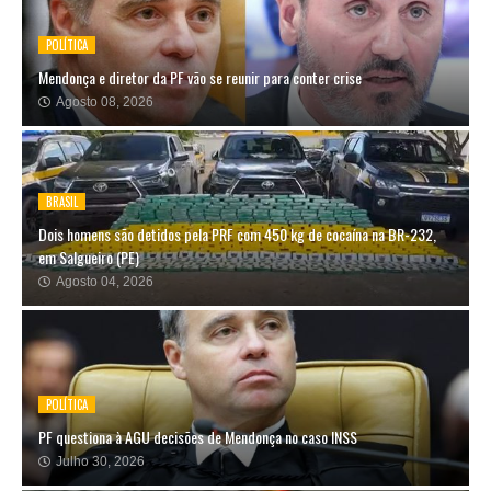
POLÍTICA
Mendonça e diretor da PF vão se reunir para conter crise
Agosto 08, 2026
BRASIL
Dois homens são detidos pela PRF com 450 kg de cocaína na BR-232,
em Salgueiro (PE)
Agosto 04, 2026
POLÍTICA
PF questiona à AGU decisões de Mendonça no caso INSS
Julho 30, 2026