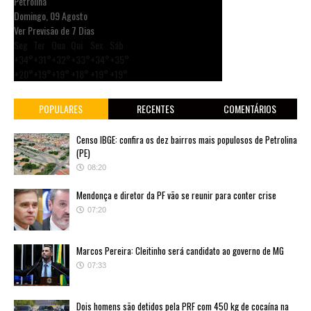
Petrolina
Domingo, 09 Agosto
Ver Previsão de 7 Dias
Seg
Ter
Qua
Qui
Sex
Sáb
+
34°
+
31°
+
32°
+
33°
+
34°
+
35°
+
20°
+
19°
+
19°
+
18°
+
19°
+
19°
POPULARES
RECENTES
COMENTÁRIOS
Censo IBGE: confira os dez bairros mais populosos de Petrolina
(PE)
08:20
Mendonça e diretor da PF vão se reunir para conter crise
07:20
Marcos Pereira: Cleitinho será candidato ao governo de MG
07:33
Dois homens são detidos pela PRF com 450 kg de cocaína na