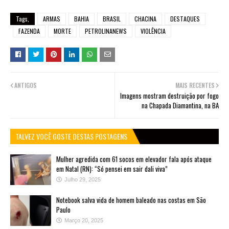
Tags,
ARMAS
BAHIA
BRASIL
CHACINA
DESTAQUES
FAZENDA
MORTE
PETROLINANEWS
VIOLÊNCIA
ANTIGOS
MAIS RECENTES
Imagens mostram destruição por fogo
na Chapada Diamantina, na BA
TALVEZ VOCÊ GOSTE DESTAS POSTAGENS
Mulher agredida com 61 socos em elevador fala após ataque
em Natal (RN): “Só pensei em sair dali viva”
Julho 29, 2025
Notebook salva vida de homem baleado nas costas em São
Paulo
Março 20, 2025