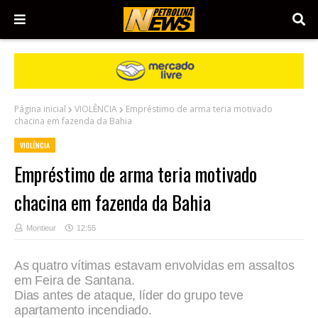
Página inicial
VIOLÊNCIA
Empréstimo de arma teria motivado
chacina em fazenda da Bahia
VIOLÊNCIA
Empréstimo de arma teria motivado
chacina em fazenda da Bahia
Montieur
12:55
As quatro vítimas estavam envolvidas em assaltos
em Feira de Santana.
Dias antes de ataque, líder do grupo teve
apartamento incendiado.