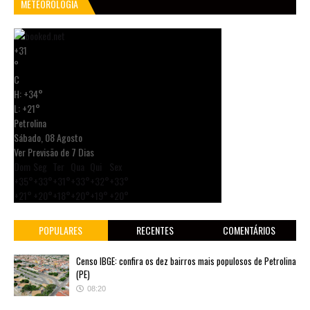
METEOROLOGIA
+
31
°
C
H:
+
34°
L:
+
21°
Petrolina
Sábado, 08 Agosto
Ver Previsão de 7 Dias
Dom
Seg
Ter
Qua
Qui
Sex
+
35°
+
33°
+
31°
+
33°
+
32°
+
33°
+
21°
+
20°
+
18°
+
20°
+
19°
+
20°
POPULARES
RECENTES
COMENTÁRIOS
Censo IBGE: confira os dez bairros mais populosos de Petrolina
(PE)
08:20