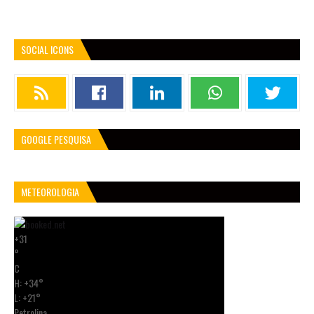
SOCIAL ICONS
GOOGLE PESQUISA
METEOROLOGIA
+
31
°
C
H:
+
34°
L:
+
21°
Petrolina