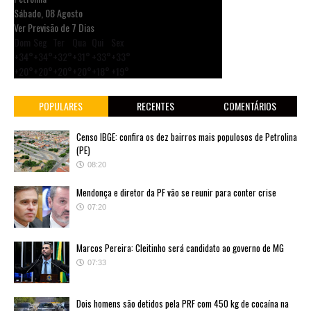
Sábado, 08 Agosto
Ver Previsão de 7 Dias
Dom
Seg
Ter
Qua
Qui
Sex
+
34°
+
34°
+
32°
+
31°
+
33°
+
33°
+
20°
+
20°
+
20°
+
20°
+
18°
+
19°
POPULARES
RECENTES
COMENTÁRIOS
Censo IBGE: confira os dez bairros mais populosos de Petrolina
(PE)
08:20
Mendonça e diretor da PF vão se reunir para conter crise
07:20
Marcos Pereira: Cleitinho será candidato ao governo de MG
07:33
Dois homens são detidos pela PRF com 450 kg de cocaína na