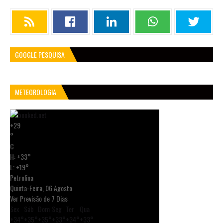
GOOGLE PESQUISA
METEOROLOGIA
+
29
°
C
H:
+
33°
L:
+
19°
Petrolina
Quinta-Feira, 06 Agosto
Ver Previsão de 7 Dias
Sex
Sáb
Dom
Seg
Ter
Qua
+
34°
+
35°
+
35°
+
33°
+
34°
+
33°