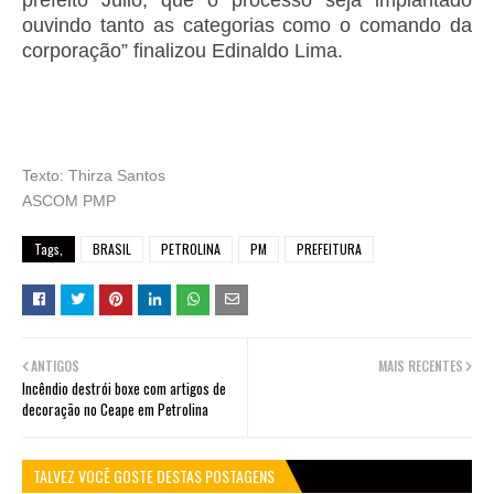
prefeito Julio, que o processo seja implantado
ouvindo tanto as categorias como o comando da
corporação” finalizou Edinaldo Lima.
Texto: Thirza Santos
ASCOM PMP
Tags,
BRASIL
PETROLINA
PM
PREFEITURA
ANTIGOS
MAIS RECENTES
Incêndio destrói boxe com artigos de
decoração no Ceape em Petrolina
TALVEZ VOCÊ GOSTE DESTAS POSTAGENS