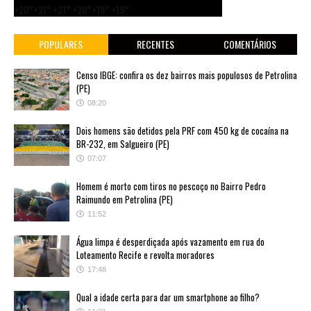
+
20°
+
21°
+
21°
+
20°
+
19°
+
19°
POPULARES
RECENTES
COMENTÁRIOS
Censo IBGE: confira os dez bairros mais populosos de Petrolina
(PE)
08:20
Dois homens são detidos pela PRF com 450 kg de cocaína na
BR-232, em Salgueiro (PE)
07:07
Homem é morto com tiros no pescoço no Bairro Pedro
Raimundo em Petrolina (PE)
11:52
Água limpa é desperdiçada após vazamento em rua do
Loteamento Recife e revolta moradores
17:48
Qual a idade certa para dar um smartphone ao filho?