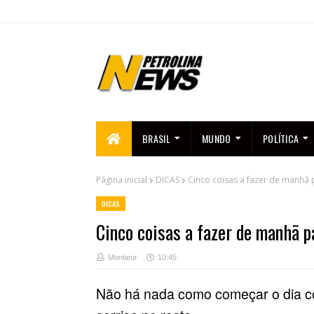
BRASIL
MUNDO
POLÍTICA
Página inicial
DICAS
Cinco coisas a fazer de manhã p
DICAS
Cinco coisas a fazer de manhã pa
Montieur
10:45
Não há nada como começar o dia co