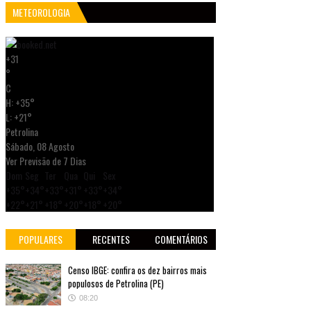
METEOROLOGIA
+
31
°
C
H:
+
35°
L:
+
21°
Petrolina
Sábado, 08 Agosto
Ver Previsão de 7 Dias
Dom
Seg
Ter
Qua
Qui
Sex
+
35°
+
34°
+
33°
+
31°
+
33°
+
34°
+
22°
+
21°
+
18°
+
20°
+
18°
+
20°
POPULARES
RECENTES
COMENTÁRIOS
Censo IBGE: confira os dez bairros mais
populosos de Petrolina (PE)
08:20