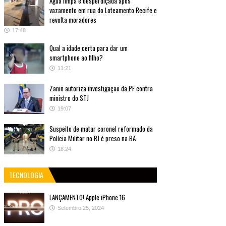
Água limpa é desperdiçada após
vazamento em rua do Loteamento Recife e
revolta moradores
17:48
Qual a idade certa para dar um
smartphone ao filho?
11:21
Zanin autoriza investigação da PF contra
ministro do STJ
19:07
Suspeito de matar coronel reformado da
Polícia Militar no RJ é preso na BA
18:24
TECNOLOGIA
LANÇAMENTO! Apple iPhone 16
Setembro 25, 2024