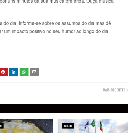
 por uns minutos da sua música preferida. Ouça música
as do dia. Informe-se sobre os assuntos do dia mas dê
ter um impacto positivo no seu humor ao longo do dia.
MAIS RECENTES
AR
BRASIL