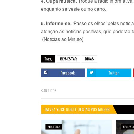
4. Ouça música.
Troque a rádio informativa
enquanto se veste ou no carro.
5. Informe-se.
‘Passe os olhos’ pelas notíci
atenção às notícias positivas, que poderão 
(Noticias ao Minuto)
Tags,
BEM-ESTAR
DICAS
Facebook
Twitter
ANTIGOS
TALVEZ VOCÊ GOSTE DESTAS POSTAGENS
BEM-ESTAR
BEM-EST