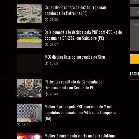
Censo IBGE: confira os dez bairros mais
populosos de Petrolina (PE)
08:20
Dois homens são detidos pela PRF com 450 kg de
cocaína na BR-232, em Salgueiro (PE)
07:07
MEC divulga lista de aprovados no Sisu
13:55
FACE
PF divulga resultado da Campanha de
Desarmamento no Sertão de PE
20:49
Mulher é presa pela PRF com mais de 2 mil
papelotes de cocaína em Vitória da Conquista
(BA)
18:21
Mulher é encontrada morta no bairro Antônio