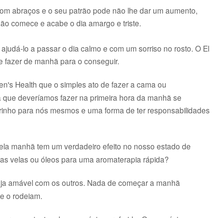
om abraços e o seu patrão pode não lhe dar um aumento,
ão comece e acabe o dia amargo e triste.
ajudá-lo a passar o dia calmo e com um sorriso no rosto. O El
e fazer de manhã para o conseguir.
n's Health que o simples ato de fazer a cama ou
fa que deveríamos fazer na primeira hora da manhã se
rinho para nós mesmos e uma forma de ter responsabilidades
la manhã tem um verdadeiro efeito no nosso estado de
s velas ou óleos para uma aromaterapia rápida?
 seja amável com os outros. Nada de começar a manhã
ue o rodeiam.