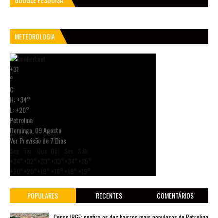
METEOROLOGIA
+
31
°
C
H:
+
34°
L:
+
20°
Petrolina
Domingo, 09 Agosto
Ver Previsão de 7 Dias
Seg
Ter
Qua
Qui
Sex
Sáb
+
34°
+
32°
+
33°
+
33°
+
34°
+
35°
+
20°
+
20°
+
19°
+
18°
+
19°
+
19°
POPULARES
RECENTES
COMENTÁRIOS
Censo IBGE: confira os dez bairros mais populosos de Petrolina