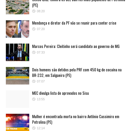
(PE)
08:20
Mendonça e diretor da PF vão se reunir para conter crise
07:20
Marcos Pereira: Cleitinho será candidato ao governo de MG
07:33
Dois homens são detidos pela PRF com 450 kg de cocaína na
BR-232, em Salgueiro (PE)
07:07
MEC divulga lista de aprovados no Sisu
13:55
Mulher é encontrada morta no bairro Antônio Cassimiro em
Petrolina (PE)
12:14