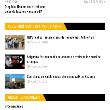
ANTIGOS
MAIS RECENTES
Tragédia: Homem mata irmã com
golpe de faca em Remanso-BA
TALVEZ VOCÊ GOSTE DESTAS POSTAGENS
FIEPE realiza Terceira Feira de Tecnologias Ambientais
Maio 17, 2016
Salgueiro faz campanha de combate à exploração sexual de
crianças
Maio 16, 2016
Secretaria de Saúde inicia reforma na AME Lia Bezerra
Abril 13, 2016
POSTAR UM COMENTÁRIO
0 Comentários