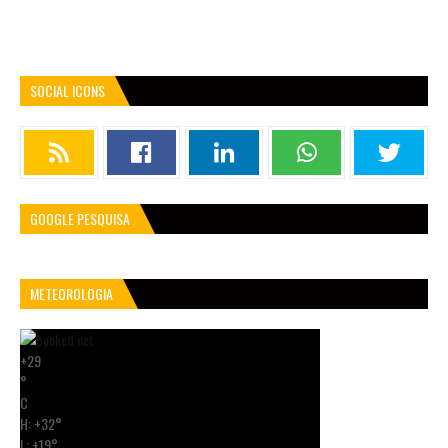
SOCIAL ICONS
GOOGLE PESQUISA
METEOROLOGIA
+
29
°
C
H:
+
32°
L:
+
19°