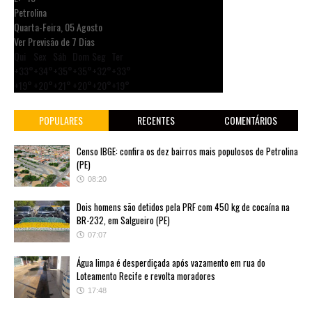
Petrolina
Quarta-Feira, 05 Agosto
Ver Previsão de 7 Dias
Qui
Sex
Sáb
Dom
Seg
Ter
+
33°
+
34°
+
35°
+
35°
+
32°
+
33°
+
19°
+
20°
+
21°
+
20°
+
20°
+
19°
POPULARES
RECENTES
COMENTÁRIOS
Censo IBGE: confira os dez bairros mais populosos de Petrolina
(PE)
08:20
Dois homens são detidos pela PRF com 450 kg de cocaína na
BR-232, em Salgueiro (PE)
07:07
Água limpa é desperdiçada após vazamento em rua do
Loteamento Recife e revolta moradores
17:48