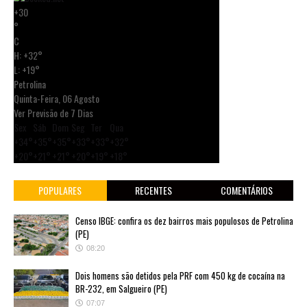
+
30
°
C
H:
+
32°
L:
+
19°
Petrolina
Quinta-Feira, 06 Agosto
Ver Previsão de 7 Dias
Sex
Sáb
Dom
Seg
Ter
Qua
+
34°
+
35°
+
35°
+
33°
+
33°
+
32°
+
20°
+
21°
+
21°
+
20°
+
19°
+
18°
POPULARES
RECENTES
COMENTÁRIOS
Censo IBGE: confira os dez bairros mais populosos de Petrolina
(PE)
08:20
Dois homens são detidos pela PRF com 450 kg de cocaína na
BR-232, em Salgueiro (PE)
07:07