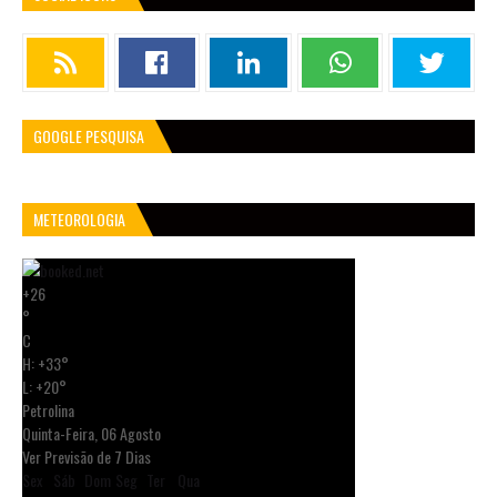
GOOGLE PESQUISA
METEOROLOGIA
+
26
°
C
H:
+
33°
L:
+
20°
Petrolina
Quinta-Feira, 06 Agosto
Ver Previsão de 7 Dias
Sex
Sáb
Dom
Seg
Ter
Qua