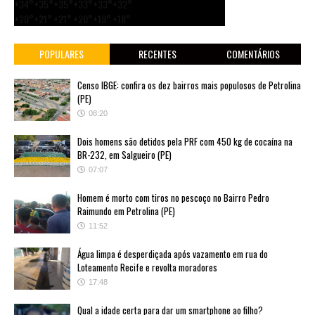
+
34°
+
35°
+
35°
+
33°
+
33°
+
32°
+
20°
+
21°
+
21°
+
20°
+
19°
+
18°
POPULARES
RECENTES
COMENTÁRIOS
Censo IBGE: confira os dez bairros mais populosos de Petrolina
(PE)
08:20
Dois homens são detidos pela PRF com 450 kg de cocaína na
BR-232, em Salgueiro (PE)
07:07
Homem é morto com tiros no pescoço no Bairro Pedro
Raimundo em Petrolina (PE)
11:52
Água limpa é desperdiçada após vazamento em rua do
Loteamento Recife e revolta moradores
17:48
Qual a idade certa para dar um smartphone ao filho?