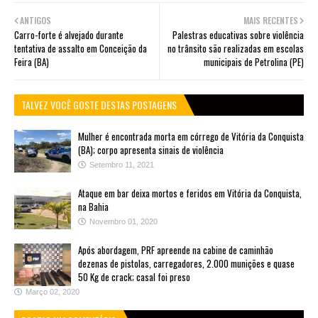
ANTIGOS
MAIS RECENTES
Carro-forte é alvejado durante
Palestras educativas sobre violência
tentativa de assalto em Conceição da
no trânsito são realizadas em escolas
Feira (BA)
municipais de Petrolina (PE)
TALVEZ VOCÊ GOSTE DESTAS POSTAGENS
Mulher é encontrada morta em córrego de Vitória da Conquista
(BA); corpo apresenta sinais de violência
Setembro 11, 2021
Ataque em bar deixa mortos e feridos em Vitória da Conquista,
na Bahia
Novembro 01, 2020
Após abordagem, PRF apreende na cabine de caminhão
dezenas de pistolas, carregadores, 2.000 munições e quase
50 Kg de crack; casal foi preso
Março 02, 2020