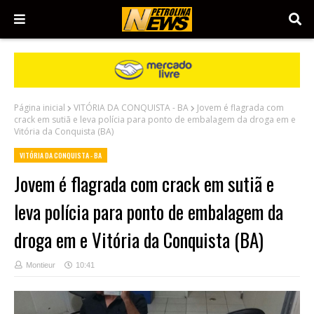
Página inicial
VITÓRIA DA CONQUISTA - BA
Jovem é flagrada com
crack em sutiã e leva polícia para ponto de embalagem da droga em e
Vitória da Conquista (BA)
VITÓRIA DA CONQUISTA - BA
Jovem é flagrada com crack em sutiã e
leva polícia para ponto de embalagem da
droga em e Vitória da Conquista (BA)
Montieur
10:41