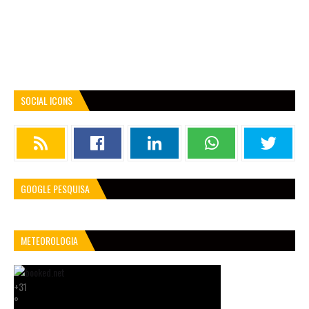
SOCIAL ICONS
GOOGLE PESQUISA
METEOROLOGIA
+
31
°