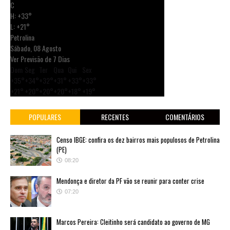
C
H:
+
33°
L:
+
21°
Petrolina
Sábado, 08 Agosto
Ver Previsão de 7 Dias
Dom
Seg
Ter
Qua
Qui
Sex
+
35°
+
34°
+
32°
+
31°
+
33°
+
33°
+
21°
+
20°
+
20°
+
20°
+
18°
+
19°
POPULARES
RECENTES
COMENTÁRIOS
Censo IBGE: confira os dez bairros mais populosos de Petrolina
(PE)
08:20
Mendonça e diretor da PF vão se reunir para conter crise
07:20
Marcos Pereira: Cleitinho será candidato ao governo de MG