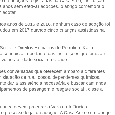
 de adoções registradas na Casa Anjo, instituição
is anos sem efetivar adoções, o abrigo comemora o
 adotar.
 nos anos de 2015 e 2016, nenhum caso de adoção foi
mudou em 2017 quando cinco crianças assistidas na
Social e Direitos Humanos de Petrolina, Kátia
 conquista importante das instituições que prestam
 vulnerabilidade social na cidade.
ições conveniadas que oferecem amparo a diferentes
situação de rua, idosos, dependentes químicos,
ente dar a assistência necessária e buscar caminhos
ipamentos de passagem e resgate social”, disse a
riança devem procurar a Vara da Infância e
o o processo legal de adoção. A Casa Anjo é um abrigo