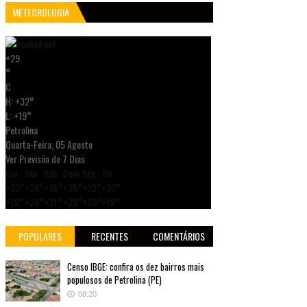
METEOROLOGIA
+
29
°
C
H:
+
32°
L:
+
19°
Petrolina
Quarta-Feira, 05 Agosto
Ver Previsão de 7 Dias
Qui
Sex
Sáb
Dom
Seg
Ter
+
33°
+
34°
+
35°
+
35°
+
32°
+
33°
+
19°
+
20°
+
21°
+
20°
+
20°
+
19°
POPULARES
RECENTES
COMENTÁRIOS
Censo IBGE: confira os dez bairros mais
populosos de Petrolina (PE)
08:20