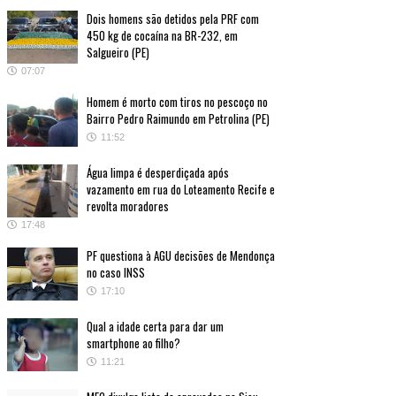
Dois homens são detidos pela PRF com
450 kg de cocaína na BR-232, em
Salgueiro (PE)
07:07
Homem é morto com tiros no pescoço no
Bairro Pedro Raimundo em Petrolina (PE)
11:52
Água limpa é desperdiçada após
vazamento em rua do Loteamento Recife e
revolta moradores
17:48
PF questiona à AGU decisões de Mendonça
no caso INSS
17:10
Qual a idade certa para dar um
smartphone ao filho?
11:21