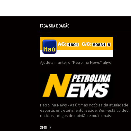
FAÇA SUA DOAÇÃO
Ajude a manter o "Petrolina News" ativo
Petrolina News - As últimas notícias da atualidade,
esporte, entretenimento, saúde, Bem-estar, vídeo,
noticias, artigos de opinião e muito mais
SEGUIR