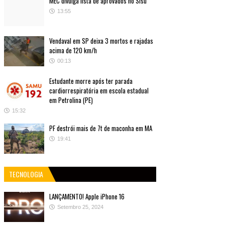
MEC divulga lista de aprovados no Sisu
13:55
Vendaval em SP deixa 3 mortos e rajadas
acima de 120 km/h
00:13
Estudante morre após ter parada
cardiorrespiratória em escola estadual
em Petrolina (PE)
15:32
PF destrói mais de 7t de maconha em MA
19:41
TECNOLOGIA
LANÇAMENTO! Apple iPhone 16
Setembro 25, 2024