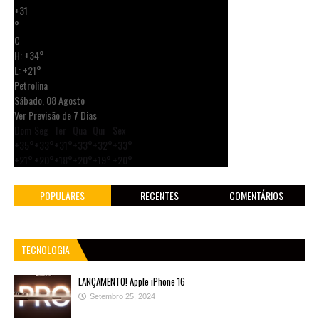
+
31
°
C
H:
+
34°
L:
+
21°
Petrolina
Sábado, 08 Agosto
Ver Previsão de 7 Dias
Dom
Seg
Ter
Qua
Qui
Sex
+
35°
+
33°
+
31°
+
33°
+
32°
+
33°
+
21°
+
20°
+
18°
+
20°
+
19°
+
20°
POPULARES
RECENTES
COMENTÁRIOS
TECNOLOGIA
LANÇAMENTO! Apple iPhone 16
Setembro 25, 2024