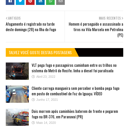
ANTIGOS
MAIS RECENTES
Afogamento é registrado na tarde
Homem é perseguido e assassinado a
deste domingo (28) na Ilha do Fogo
tiros na Vila Marcela em Petrolina
(PE)
TALVEZ VOCÊ GOSTE DESTAS POSTAGENS
VLT pega fogo e passageiros caminham entre os trilhos no
sistema do Metrô do Recife; linha a diesel foi paralisada
Abril 23, 2022
Cliente carrega mangueira sem perceber e bomba pega fogo
em posto de combustível de Foz do Iguaçu; VÍDEO
Junho 17, 2021
Dois morrem após caminhões baterem de frente e pegarem
fogo na BR-376, em Paranavaí (PR)
Maio 14, 2020