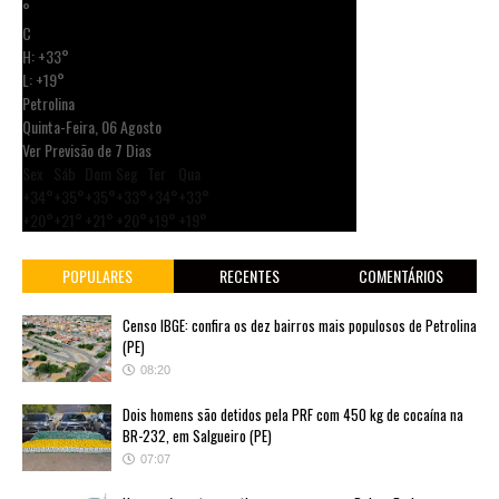
°
C
H:
+
33°
L:
+
19°
Petrolina
Quinta-Feira, 06 Agosto
Ver Previsão de 7 Dias
Sex
Sáb
Dom
Seg
Ter
Qua
+
34°
+
35°
+
35°
+
33°
+
34°
+
33°
+
20°
+
21°
+
21°
+
20°
+
19°
+
19°
POPULARES
RECENTES
COMENTÁRIOS
Censo IBGE: confira os dez bairros mais populosos de Petrolina
(PE)
08:20
Dois homens são detidos pela PRF com 450 kg de cocaína na
BR-232, em Salgueiro (PE)
07:07