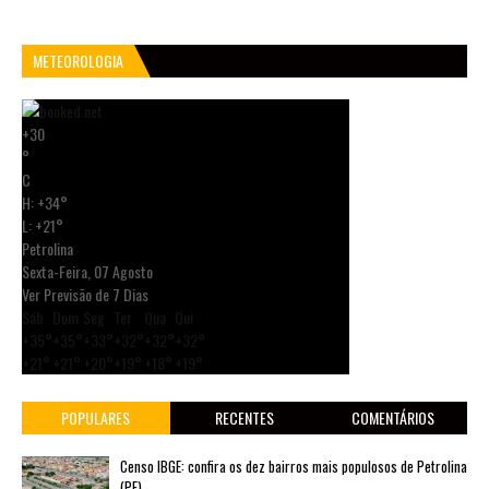
METEOROLOGIA
+
30
°
C
H:
+
34°
L:
+
21°
Petrolina
Sexta-Feira, 07 Agosto
Ver Previsão de 7 Dias
Sáb
Dom
Seg
Ter
Qua
Qui
+
35°
+
35°
+
33°
+
32°
+
32°
+
32°
+
21°
+
21°
+
20°
+
19°
+
18°
+
19°
POPULARES
RECENTES
COMENTÁRIOS
Censo IBGE: confira os dez bairros mais populosos de Petrolina
(PE)