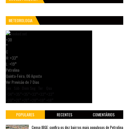
METEOROLOGIA
+
30
°
C
H:
+
33°
L:
+
19°
Petrolina
Quinta-Feira, 06 Agosto
Ver Previsão de 7 Dias
Sex
Sáb
Dom
Seg
Ter
Qua
+
34°
+
35°
+
35°
+
33°
+
33°
+
33°
+
20°
+
21°
+
21°
+
20°
+
19°
+
18°
POPULARES
RECENTES
COMENTÁRIOS
Censo IBGE: confira os dez bairros mais populosos de Petrolina