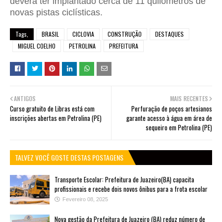
deverá ter implantado cerca de 11 quilômetros de
novas pistas ciclísticas.
Tags,
BRASIL
CICLOVIA
CONSTRUÇÃO
DESTAQUES
MIGUEL COELHO
PETROLINA
PREFEITURA
ANTIGOS
MAIS RECENTES
Curso gratuito de Libras está com
Perfuração de poços artesianos
inscrições abertas em Petrolina (PE)
garante acesso à água em área de
sequeiro em Petrolina (PE)
TALVEZ VOCÊ GOSTE DESTAS POSTAGENS
Transporte Escolar: Prefeitura de Juazeiro(BA) capacita
profissionais e recebe dois novos ônibus para a frota escolar
Fevereiro 08, 2025
Nova gestão da Prefeitura de Juazeiro (BA) reduz número de