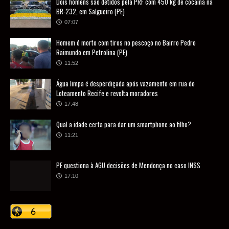
Dois homens são detidos pela PRF com 450 kg de cocaína na
BR-232, em Salgueiro (PE)
07:07
Homem é morto com tiros no pescoço no Bairro Pedro
Raimundo em Petrolina (PE)
11:52
Água limpa é desperdiçada após vazamento em rua do
Loteamento Recife e revolta moradores
17:48
Qual a idade certa para dar um smartphone ao filho?
11:21
PF questiona à AGU decisões de Mendonça no caso INSS
17:10