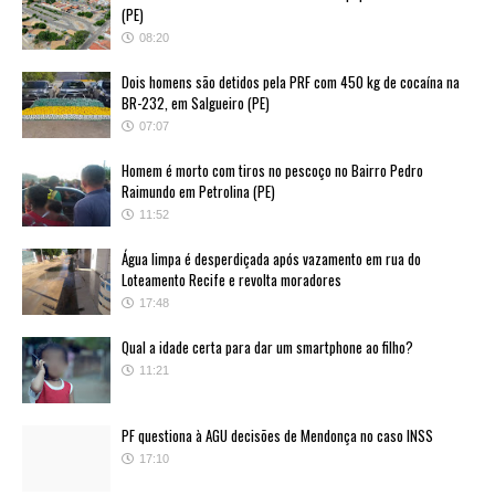
(PE)
08:20
Dois homens são detidos pela PRF com 450 kg de cocaína na
BR-232, em Salgueiro (PE)
07:07
Homem é morto com tiros no pescoço no Bairro Pedro
Raimundo em Petrolina (PE)
11:52
Água limpa é desperdiçada após vazamento em rua do
Loteamento Recife e revolta moradores
17:48
Qual a idade certa para dar um smartphone ao filho?
11:21
PF questiona à AGU decisões de Mendonça no caso INSS
17:10