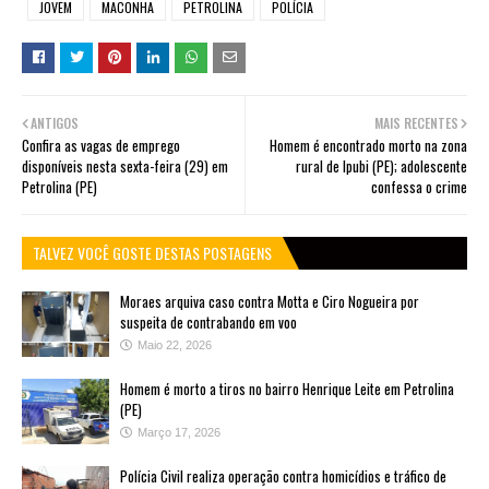
JOVEM
MACONHA
PETROLINA
POLÍCIA
ANTIGOS
MAIS RECENTES
Confira as vagas de emprego
Homem é encontrado morto na zona
disponíveis nesta sexta-feira (29) em
rural de Ipubi (PE); adolescente
Petrolina (PE)
confessa o crime
TALVEZ VOCÊ GOSTE DESTAS POSTAGENS
Moraes arquiva caso contra Motta e Ciro Nogueira por
suspeita de contrabando em voo
Maio 22, 2026
Homem é morto a tiros no bairro Henrique Leite em Petrolina
(PE)
Março 17, 2026
Polícia Civil realiza operação contra homicídios e tráfico de