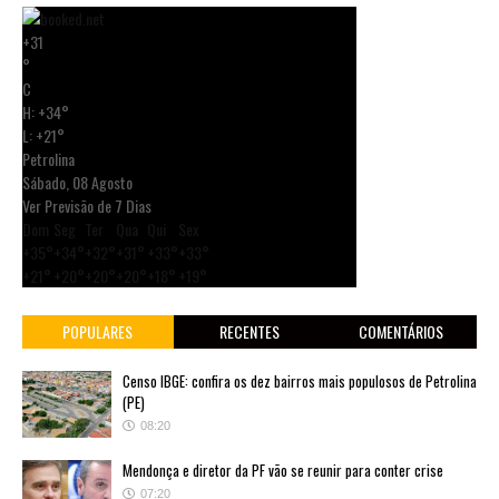
+
31
°
C
H:
+
34°
L:
+
21°
Petrolina
Sábado, 08 Agosto
Ver Previsão de 7 Dias
Dom
Seg
Ter
Qua
Qui
Sex
+
35°
+
34°
+
32°
+
31°
+
33°
+
33°
+
21°
+
20°
+
20°
+
20°
+
18°
+
19°
POPULARES
RECENTES
COMENTÁRIOS
Censo IBGE: confira os dez bairros mais populosos de Petrolina
(PE)
08:20
Mendonça e diretor da PF vão se reunir para conter crise
07:20