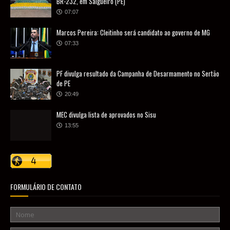
BR-232, em Salgueiro (PE)
07:07
Marcos Pereira: Cleitinho será candidato ao governo de MG
07:33
PF divulga resultado da Campanha de Desarmamento no Sertão
de PE
20:49
MEC divulga lista de aprovados no Sisu
13:55
FORMULÁRIO DE CONTATO