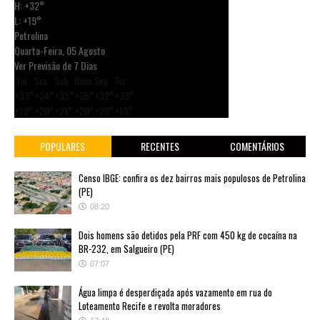
H:
+
32°
L:
+
19°
Petrolina
Quarta-Feira, 05 Agosto
Ver Previsão de 7 Dias
Qui
Sex
Sáb
Dom
Seg
Ter
+
33°
+
34°
+
35°
+
35°
+
32°
+
33°
+
19°
+
20°
+
21°
+
20°
+
20°
+
19°
POPULARES
RECENTES
COMENTÁRIOS
Censo IBGE: confira os dez bairros mais populosos de Petrolina
(PE)
08:20
Dois homens são detidos pela PRF com 450 kg de cocaína na
BR-232, em Salgueiro (PE)
07:07
Água limpa é desperdiçada após vazamento em rua do
Loteamento Recife e revolta moradores