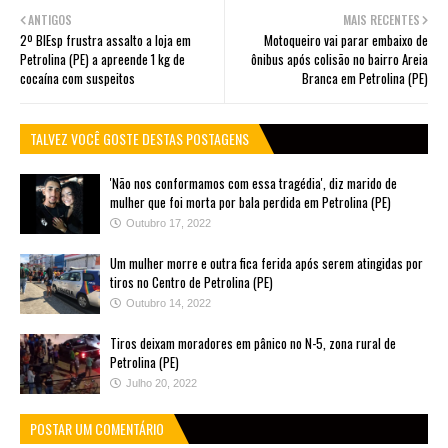
ANTIGOS
MAIS RECENTES
2º BIEsp frustra assalto a loja em
Motoqueiro vai parar embaixo de
Petrolina (PE) a apreende 1 kg de
ônibus após colisão no bairro Areia
cocaína com suspeitos
Branca em Petrolina (PE)
TALVEZ VOCÊ GOSTE DESTAS POSTAGENS
'Não nos conformamos com essa tragédia', diz marido de
mulher que foi morta por bala perdida em Petrolina (PE)
Outubro 17, 2022
Um mulher morre e outra fica ferida após serem atingidas por
tiros no Centro de Petrolina (PE)
Outubro 14, 2022
Tiros deixam moradores em pânico no N-5, zona rural de
Petrolina (PE)
Julho 20, 2022
POSTAR UM COMENTÁRIO