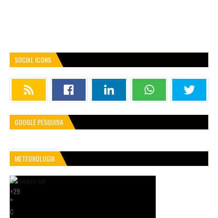
SOCIAL ICONS
GOOGLE PESQUISA
METEOROLOGIA
+
29
°
C