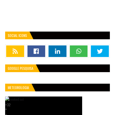
SOCIAL ICONS
GOOGLE PESQUISA
METEOROLOGIA
+
32
°