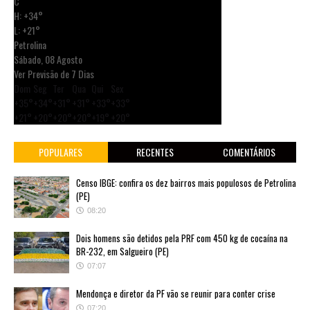
C
H:
+
34°
L:
+
21°
Petrolina
Sábado, 08 Agosto
Ver Previsão de 7 Dias
Dom
Seg
Ter
Qua
Qui
Sex
+
35°
+
34°
+
31°
+
31°
+
33°
+
33°
+
21°
+
20°
+
20°
+
20°
+
19°
+
20°
POPULARES
RECENTES
COMENTÁRIOS
Censo IBGE: confira os dez bairros mais populosos de Petrolina
(PE)
08:20
Dois homens são detidos pela PRF com 450 kg de cocaína na
BR-232, em Salgueiro (PE)
07:07
Mendonça e diretor da PF vão se reunir para conter crise
07:20