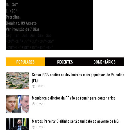
H:
+
34°
L:
+
20°
Petrolina
Domingo, 09 Agosto
Ver Previsão de 7 Dias
Seg
Ter
Qua
Qui
Sex
Sáb
+
34°
+
31°
+
32°
+
33°
+
34°
+
35°
+
20°
+
19°
+
19°
+
18°
+
19°
+
19°
POPULARES
RECENTES
COMENTÁRIOS
Censo IBGE: confira os dez bairros mais populosos de Petrolina
(PE)
08:20
Mendonça e diretor da PF vão se reunir para conter crise
07:20
Marcos Pereira: Cleitinho será candidato ao governo de MG
07:33