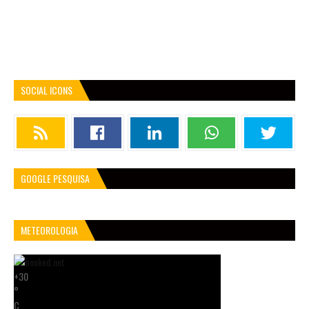
SOCIAL ICONS
GOOGLE PESQUISA
METEOROLOGIA
+
30
°
C