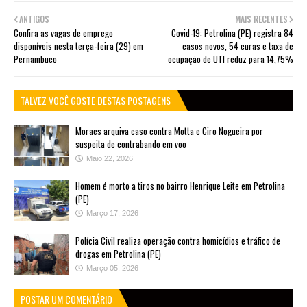
ANTIGOS
MAIS RECENTES
Confira as vagas de emprego
Covid-19: Petrolina (PE) registra 84
disponíveis nesta terça-feira (29) em
casos novos, 54 curas e taxa de
Pernambuco
ocupação de UTI reduz para 14,75%
TALVEZ VOCÊ GOSTE DESTAS POSTAGENS
Moraes arquiva caso contra Motta e Ciro Nogueira por
suspeita de contrabando em voo
Maio 22, 2026
Homem é morto a tiros no bairro Henrique Leite em Petrolina
(PE)
Março 17, 2026
Polícia Civil realiza operação contra homicídios e tráfico de
drogas em Petrolina (PE)
Março 05, 2026
POSTAR UM COMENTÁRIO