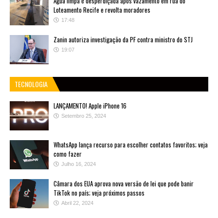
Água limpa é desperdiçada após vazamento em rua do
Loteamento Recife e revolta moradores
17:48
Zanin autoriza investigação da PF contra ministro do STJ
19:07
TECNOLOGIA
LANÇAMENTO! Apple iPhone 16
Setembro 25, 2024
WhatsApp lança recurso para escolher contatos favoritos; veja
como fazer
Julho 16, 2024
Câmara dos EUA aprova nova versão de lei que pode banir
TikTok no país; veja próximos passos
Abril 22, 2024