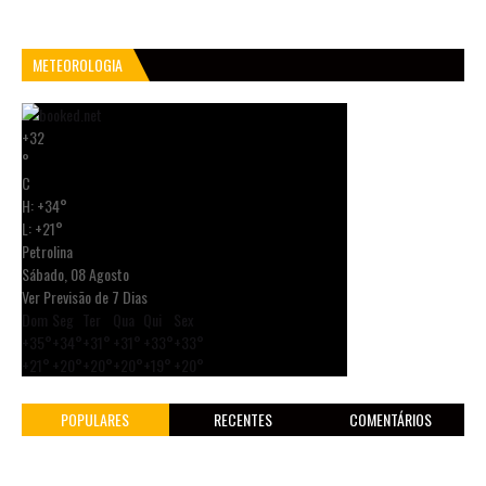
METEOROLOGIA
+
32
°
C
H:
+
34°
L:
+
21°
Petrolina
Sábado, 08 Agosto
Ver Previsão de 7 Dias
Dom
Seg
Ter
Qua
Qui
Sex
+
35°
+
34°
+
31°
+
31°
+
33°
+
33°
+
21°
+
20°
+
20°
+
20°
+
19°
+
20°
POPULARES
RECENTES
COMENTÁRIOS