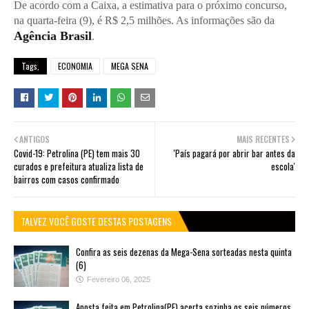
De acordo com a Caixa, a estimativa para o próximo concurso,
na quarta-feira (9), é R$ 2,5 milhões. As informações são da
Agência Brasil
.
Tags,
ECONOMIA
MEGA SENA
ANTIGOS
MAIS RECENTES
Covid-19: Petrolina (PE) tem mais 30
'País pagará por abrir bar antes da
curados e prefeitura atualiza lista de
escola'
bairros com casos confirmado
TALVEZ VOCÊ GOSTE DESTAS POSTAGENS
Confira as seis dezenas da Mega-Sena sorteadas nesta quinta
(6)
Fevereiro 06, 2025
Aposta feita em Petrolina(PE) acerta sozinha os seis números