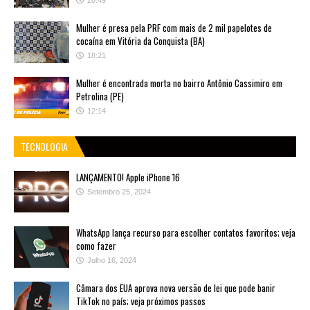
20:49
Mulher é presa pela PRF com mais de 2 mil papelotes de
cocaína em Vitória da Conquista (BA)
18:21
Mulher é encontrada morta no bairro Antônio Cassimiro em
Petrolina (PE)
12:14
TECNOLOGIA
LANÇAMENTO! Apple iPhone 16
Setembro 25, 2024
WhatsApp lança recurso para escolher contatos favoritos; veja
como fazer
Julho 16, 2024
Câmara dos EUA aprova nova versão de lei que pode banir
TikTok no país; veja próximos passos