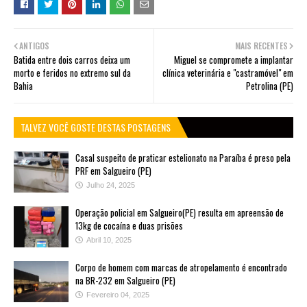
ANTIGOS
MAIS RECENTES
Batida entre dois carros deixa um
Miguel se compromete a implantar
morto e feridos no extremo sul da
clínica veterinária e "castramóvel" em
Bahia
Petrolina (PE)
TALVEZ VOCÊ GOSTE DESTAS POSTAGENS
Casal suspeito de praticar estelionato na Paraíba é preso pela
PRF em Salgueiro (PE)
Julho 24, 2025
Operação policial em Salgueiro(PE) resulta em apreensão de
13kg de cocaína e duas prisões
Abril 10, 2025
Corpo de homem com marcas de atropelamento é encontrado
na BR-232 em Salgueiro (PE)
Fevereiro 04, 2025