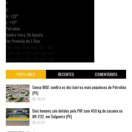
°
C
H:
+
33°
L:
+
19°
Petrolina
Quinta-Feira, 06 Agosto
Ver Previsão de 7 Dias
Sex
Sáb
Dom
Seg
Ter
Qua
+
34°
+
35°
+
35°
+
34°
+
30°
+
32°
+
20°
+
21°
+
21°
+
20°
+
19°
+
18°
POPULARES
RECENTES
COMENTÁRIOS
Censo IBGE: confira os dez bairros mais populosos de Petrolina
(PE)
08:20
Dois homens são detidos pela PRF com 450 kg de cocaína na
BR-232, em Salgueiro (PE)
07:07