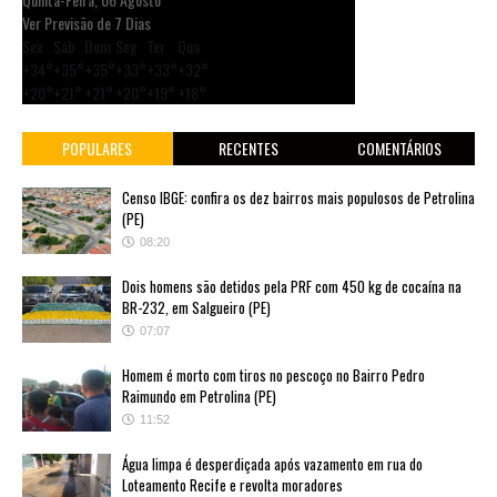
Ver Previsão de 7 Dias
Sex
Sáb
Dom
Seg
Ter
Qua
+
34°
+
35°
+
35°
+
33°
+
33°
+
32°
+
20°
+
21°
+
21°
+
20°
+
19°
+
18°
POPULARES
RECENTES
COMENTÁRIOS
Censo IBGE: confira os dez bairros mais populosos de Petrolina
(PE)
08:20
Dois homens são detidos pela PRF com 450 kg de cocaína na
BR-232, em Salgueiro (PE)
07:07
Homem é morto com tiros no pescoço no Bairro Pedro
Raimundo em Petrolina (PE)
11:52
Água limpa é desperdiçada após vazamento em rua do
Loteamento Recife e revolta moradores