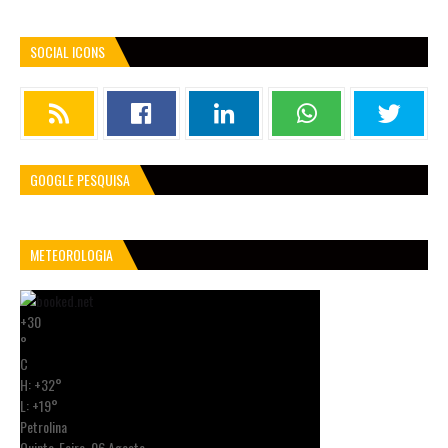
SOCIAL ICONS
GOOGLE PESQUISA
METEOROLOGIA
+
30
°
C
H:
+
32°
L:
+
19°
Petrolina
Quinta-Feira, 06 Agosto