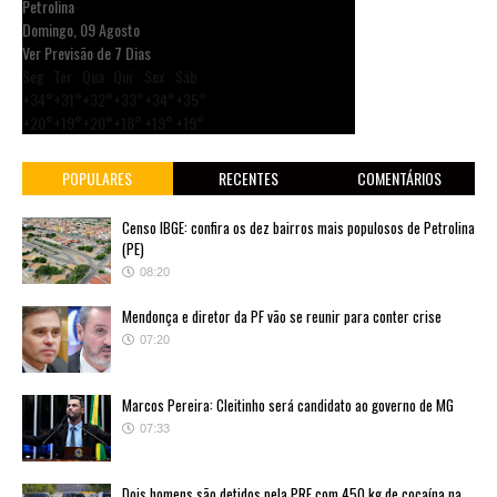
Petrolina
Domingo, 09 Agosto
Ver Previsão de 7 Dias
Seg
Ter
Qua
Qui
Sex
Sáb
+
34°
+
31°
+
32°
+
33°
+
34°
+
35°
+
20°
+
19°
+
20°
+
18°
+
19°
+
19°
POPULARES
RECENTES
COMENTÁRIOS
Censo IBGE: confira os dez bairros mais populosos de Petrolina
(PE)
08:20
Mendonça e diretor da PF vão se reunir para conter crise
07:20
Marcos Pereira: Cleitinho será candidato ao governo de MG
07:33
Dois homens são detidos pela PRF com 450 kg de cocaína na