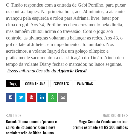
O Timão respondeu com a entrada de Gabi Portilho, para puxar
os contra-ataques. Na primeira bola, aos 24 minutos, a atacante
avançou pela esquerda e rolou para Adriana, livre, bater por
cima do gol. Aos 34, Portilho recebeu cruzamento pela direita,
mas também chutou acima do travessão. Com o jogo sob
controle, as alvinegras voltaram a balançar as redes. Aos 43, o
gol da lateral Juliete - em impedimento - foi anulado. Nos
acréscimos, a volante Ingryd fez um golaço olímpico e
praticamente sacramentou a classificação do Timão. Ainda deu
tempo da volante Diany fechar o marcador, no lance seguinte.
Essas informações são da
Agência Brasil
.
Tags,
CORINTHIANS
ESPORTES
PALMEIRAS
ANTIGOS
MAIS RECENTES
Barack Obama comenta 'pólvora e
Mega-Sena da Virada vai sortear
saliva' de Bolsonaro: 'Com a nova
prêmio estimado em R$ 300 milhões
administração de Biden, há uma