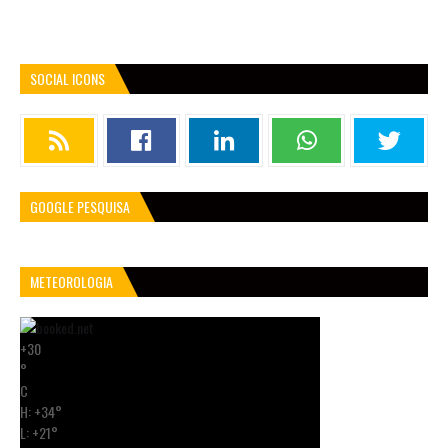
SOCIAL ICONS
GOOGLE PESQUISA
METEOROLOGIA
+
30
°
C
H:
+
34°
L:
+
21°