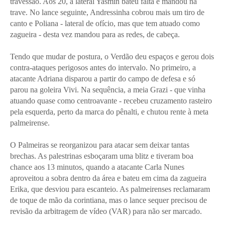
travessão. Aos 20, a lateral Yasmin bateu falta e mandou na
trave. No lance seguinte, Andressinha cobrou mais um tiro de
canto e Poliana - lateral de ofício, mas que tem atuado como
zagueira - desta vez mandou para as redes, de cabeça.
Tendo que mudar de postura, o Verdão deu espaços e gerou dois
contra-ataques perigosos antes do intervalo. No primeiro, a
atacante Adriana disparou a partir do campo de defesa e só
parou na goleira Vivi. Na sequência, a meia Grazi - que vinha
atuando quase como centroavante - recebeu cruzamento rasteiro
pela esquerda, perto da marca do pênalti, e chutou rente à meta
palmeirense.
O Palmeiras se reorganizou para atacar sem deixar tantas
brechas. As palestrinas esboçaram uma blitz e tiveram boa
chance aos 13 minutos, quando a atacante Carla Nunes
aproveitou a sobra dentro da área e bateu em cima da zagueira
Erika, que desviou para escanteio. As palmeirenses reclamaram
de toque de mão da corintiana, mas o lance sequer precisou de
revisão da arbitragem de vídeo (VAR) para não ser marcado.