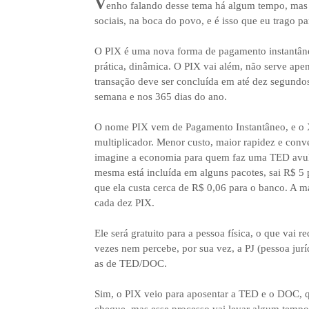
V
enho falando desse tema há algum tempo, mas ag
sociais, na boca do povo, e é isso que eu trago pa
O PIX é uma nova forma de pagamento instantânea
prática, dinâmica. O PIX vai além, não serve ape
transação deve ser concluída em até dez segundos e
semana e nos 365 dias do ano.
O nome PIX vem de Pagamento Instantâneo, e o X
multiplicador. Menor custo, maior rapidez e conve
imagine a economia para quem faz uma TED avuls
mesma está incluída em alguns pacotes, sai R$ 5 pa
que ela custa cerca de R$ 0,06 para o banco. A 
cada dez PIX.
Ele será gratuito para a pessoa física, o que vai
vezes nem percebe, por sua vez, a PJ (pessoa jur
as de TED/DOC.
Sim, o PIX veio para aposentar a TED e o DOC, q