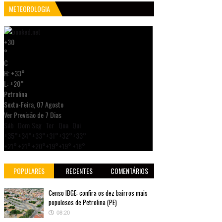
METEOROLOGIA
+
30
°
C
H:
+
33°
L:
+
20°
Petrolina
Sexta-Feira, 07 Agosto
Ver Previsão de 7 Dias
Sáb
Dom
Seg
Ter
Qua
Qui
+
35°
+
34°
+
33°
+
31°
+
32°
+
33°
+
21°
+
21°
+
20°
+
19°
+
19°
+
18°
POPULARES
RECENTES
COMENTÁRIOS
Censo IBGE: confira os dez bairros mais
populosos de Petrolina (PE)
08:20