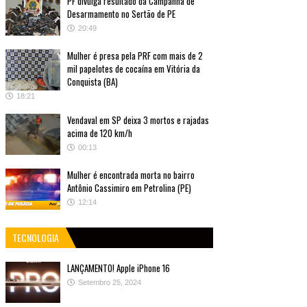
PF divulga resultado da Campanha de
Desarmamento no Sertão de PE
20:49
Mulher é presa pela PRF com mais de 2
mil papelotes de cocaína em Vitória da
Conquista (BA)
18:21
Vendaval em SP deixa 3 mortos e rajadas
acima de 120 km/h
00:13
Mulher é encontrada morta no bairro
Antônio Cassimiro em Petrolina (PE)
12:14
TECNOLOGIA
LANÇAMENTO! Apple iPhone 16
Setembro 25, 2024