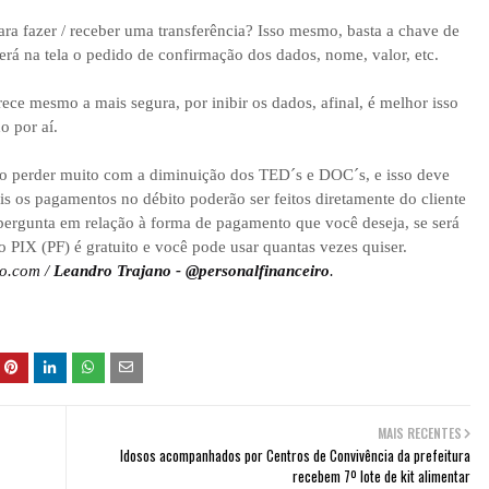
para fazer / receber uma transferência? Isso mesmo, basta a chave de
verá na tela o pedido de confirmação dos dados, nome, valor, etc.
rece mesmo a mais segura, por inibir os dados, afinal, é melhor isso
o por aí.
ão perder muito com a diminuição dos TED´s e DOC´s, e isso deve
 os pagamentos no débito poderão ser feitos diretamente do cliente
pergunta em relação à forma de pagamento que você deseja, se será
e o PIX (PF) é gratuito e você pode usar quantas vezes quiser.
no.com /
Leandro Trajano - @personalfinanceiro
.
MAIS RECENTES
Idosos acompanhados por Centros de Convivência da prefeitura
recebem 7º lote de kit alimentar