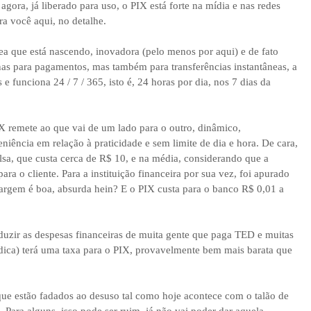
ora, já liberado para uso, o PIX está forte na mídia e nas redes
ra você aqui, no detalhe.
 que está nascendo, inovadora (pelo menos por aqui) e de fato
nas para pagamentos, mas também para transferências instantâneas, a
 funciona 24 / 7 / 365, isto é, 24 horas por dia, nos 7 dias da
 remete ao que vai de um lado para o outro, dinâmico,
niência em relação à praticidade e sem limite de dia e hora. De cara,
a, que custa cerca de R$ 10, e na média, considerando que a
ra o cliente. Para a instituição financeira por sua vez, foi apurado
margem é boa, absurda hein? E o PIX custa para o banco R$ 0,01 a
 reduzir as despesas financeiras de muita gente que paga TED e muitas
ídica) terá uma taxa para o PIX, provavelmente bem mais barata que
ue estão fadados ao desuso tal como hoje acontece com o talão de