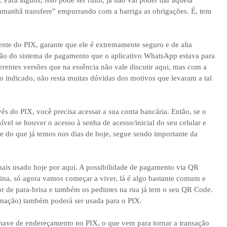
Para alguns, isso pode ser ruim, já não vai poder dar aquela
amanhã transfere” empurrando com a barriga as obrigações. É, tem
ente do PIX, garante que ele é extremamente seguro e de alta
ição do sistema de pagamento que o aplicativo WhatsApp estava para
erentes versões que na essência não vale discutir aqui, mas com a
o indicado, não resta muitas dúvidas dos motivos que levaram a tal
és do PIX, você precisa acessar a sua conta bancária. Então, se o
ível se houver o acesso à senha de acesso/inicial do seu celular e
e do que já temos nos dias de hoje, segue sendo importante da
mais usado hoje por aqui. A possibilidade de pagamento via QR
ina, só agora vamos começar a viver, lá é algo bastante comum e
or de para-brisa e também os pedintes na rua já tem o seu QR Code.
mação) também poderá ser usada para o PIX.
have de endereçamento no PIX, o que vem para tornar a transação