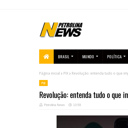
BRASIL
MUNDO
POLÍTICA
Página inicial
PIX
Revolução: entenda tudo o que im
PIX
Revolução: entenda tudo o que i
Petrolina News
13:59