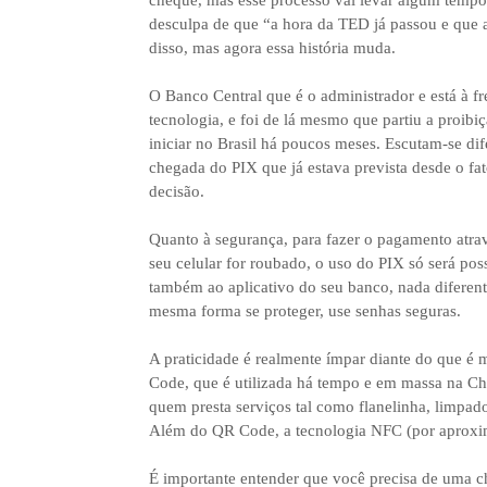
cheque, mas esse processo vai levar algum tempo. 
desculpa de que “a hora da TED já passou e que 
disso, mas agora essa história muda.
O Banco Central que é o administrador e está à fr
tecnologia, e foi de lá mesmo que partiu a proib
iniciar no Brasil há poucos meses. Escutam-se dif
chegada do PIX que já estava prevista desde o fat
decisão.
Quanto à segurança, para fazer o pagamento atrav
seu celular for roubado, o uso do PIX só será poss
também ao aplicativo do seu banco, nada diferent
mesma forma se proteger, use senhas seguras.
A praticidade é realmente ímpar diante do que é 
Code, que é utilizada há tempo e em massa na Ch
quem presta serviços tal como flanelinha, limpad
Além do QR Code, a tecnologia NFC (por aproxi
É importante entender que você precisa de uma c