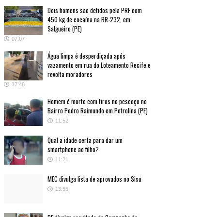
Dois homens são detidos pela PRF com
450 kg de cocaína na BR-232, em
Salgueiro (PE)
07:07
Água limpa é desperdiçada após
vazamento em rua do Loteamento Recife e
revolta moradores
17:48
Homem é morto com tiros no pescoço no
Bairro Pedro Raimundo em Petrolina (PE)
11:52
Qual a idade certa para dar um
smartphone ao filho?
11:21
MEC divulga lista de aprovados no Sisu
13:55