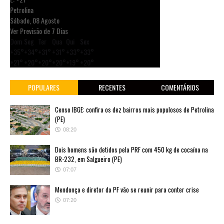
Petrolina
Sábado, 08 Agosto
Ver Previsão de 7 Dias
Dom
Seg
Ter
Qua
Qui
Sex
+
35°
+
34°
+
31°
+
31°
+
33°
+
33°
+
21°
+
20°
+
20°
+
20°
+
19°
+
20°
POPULARES
RECENTES
COMENTÁRIOS
Censo IBGE: confira os dez bairros mais populosos de Petrolina
(PE)
08:20
Dois homens são detidos pela PRF com 450 kg de cocaína na
BR-232, em Salgueiro (PE)
07:07
Mendonça e diretor da PF vão se reunir para conter crise
07:20