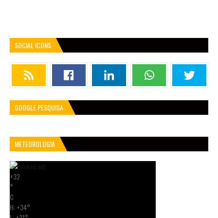
SOCIAL ICONS
GOOGLE PESQUISA
METEOROLOGIA
+
32
°
C
H:
+
34°
L:
+
21°