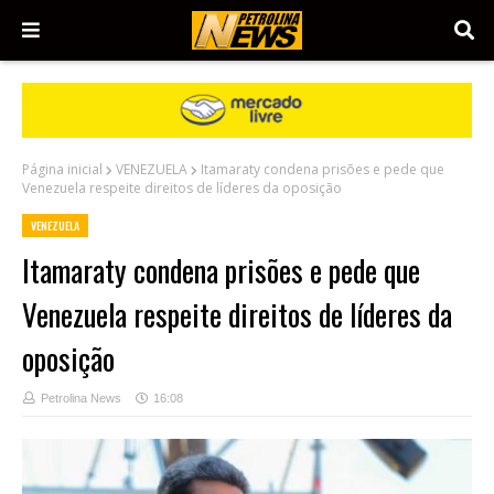
Página inicial
VENEZUELA
Itamaraty condena prisões e pede que
Venezuela respeite direitos de líderes da oposição
VENEZUELA
Itamaraty condena prisões e pede que
Venezuela respeite direitos de líderes da
oposição
Petrolina News
16:08