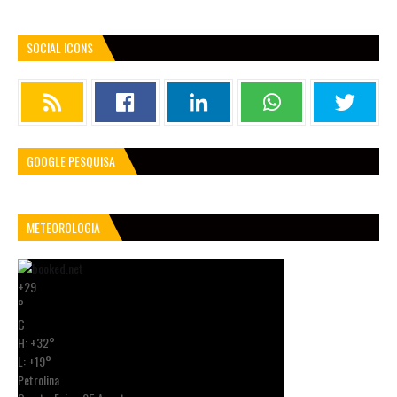
SOCIAL ICONS
GOOGLE PESQUISA
METEOROLOGIA
+
29
°
C
H:
+
32°
L:
+
19°
Petrolina