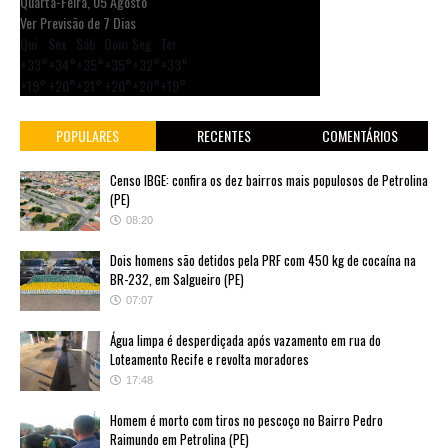
Quarta-Feira, 05 Agosto
Ver Previsão de 7 Dias
Qui
Sex
Sáb
Dom
Seg
Ter
+
33°
+
34°
+
35°
+
35°
+
32°
+
33°
+
19°
+
20°
+
21°
+
20°
+
20°
+
19°
POPULARES
RECENTES
COMENTÁRIOS
Censo IBGE: confira os dez bairros mais populosos de Petrolina
(PE)
08:20
Dois homens são detidos pela PRF com 450 kg de cocaína na
BR-232, em Salgueiro (PE)
07:07
Água limpa é desperdiçada após vazamento em rua do
Loteamento Recife e revolta moradores
17:48
Homem é morto com tiros no pescoço no Bairro Pedro
Raimundo em Petrolina (PE)