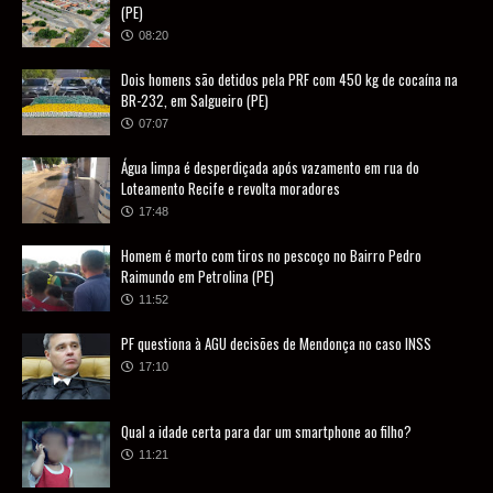
(PE)
08:20
Dois homens são detidos pela PRF com 450 kg de cocaína na
BR-232, em Salgueiro (PE)
07:07
Água limpa é desperdiçada após vazamento em rua do
Loteamento Recife e revolta moradores
17:48
Homem é morto com tiros no pescoço no Bairro Pedro
Raimundo em Petrolina (PE)
11:52
PF questiona à AGU decisões de Mendonça no caso INSS
17:10
Qual a idade certa para dar um smartphone ao filho?
11:21