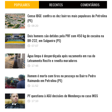
POPULARES
RECENTES
COMENTÁRIOS
Censo IBGE: confira os dez bairros mais populosos de Petrolina
(PE)
08:20
Dois homens são detidos pela PRF com 450 kg de cocaína na
BR-232, em Salgueiro (PE)
07:07
Água limpa é desperdiçada após vazamento em rua do
Loteamento Recife e revolta moradores
17:48
Homem é morto com tiros no pescoço no Bairro Pedro
Raimundo em Petrolina (PE)
11:52
PF questiona à AGU decisões de Mendonça no caso INSS
17:10