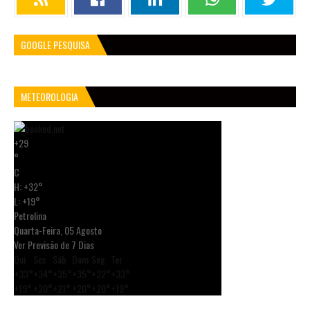
GOOGLE PESQUISA
METEOROLOGIA
+
29
°
C
H:
+
32°
L:
+
19°
Petrolina
Quarta-Feira, 05 Agosto
Ver Previsão de 7 Dias
Qui
Sex
Sáb
Dom
Seg
Ter
+
33°
+
34°
+
35°
+
35°
+
32°
+
33°
+
19°
+
20°
+
21°
+
20°
+
20°
+
19°