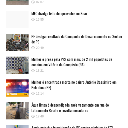
07:07
MEC divulga lista de aprovados no Sisu
13:55
PF divulga resultado da Campanha de Desarmamento no Sertão
de PE
20:49
Mulher é presa pela PRF com mais de 2 mil papelotes de
cocaína em Vitória da Conquista (BA)
18:21
Mulher é encontrada morta no bairro Antônio Cassimiro em
Petrolina (PE)
12:14
Água limpa é desperdiçada após vazamento em rua do
Loteamento Recife e revolta moradores
17:48
Zanin autoriza investigação da PF contra ministro do STJ