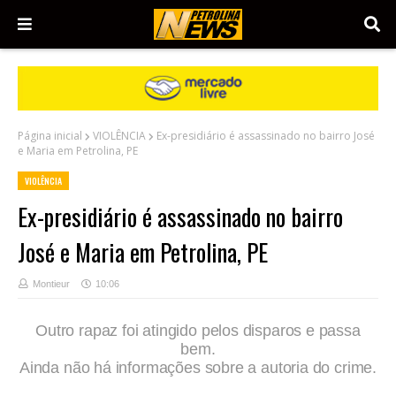
Página inicial
VIOLÊNCIA
Ex-presidiário é assassinado no bairro José
e Maria em Petrolina, PE
VIOLÊNCIA
Ex-presidiário é assassinado no bairro
José e Maria em Petrolina, PE
Montieur
10:06
Outro rapaz foi atingido pelos disparos e passa
bem.
Ainda não há informações sobre a autoria do crime.