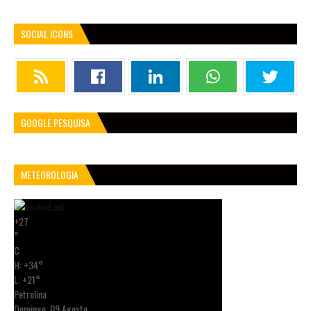
SOCIAL ICONS
GOOGLE PESQUISA
METEOROLOGIA
+
27
°
C
H:
+
34°
L:
+
21°
Petrolina
Domingo, 09 Agosto