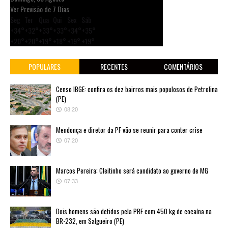
Ver Previsão de 7 Dias
Seg
Ter
Qua
Qui
Sex
Sáb
+
34°
+
32°
+
33°
+
33°
+
34°
+
35°
+
20°
+
20°
+
19°
+
18°
+
19°
+
19°
POPULARES
RECENTES
COMENTÁRIOS
Censo IBGE: confira os dez bairros mais populosos de Petrolina
(PE)
08:20
Mendonça e diretor da PF vão se reunir para conter crise
07:20
Marcos Pereira: Cleitinho será candidato ao governo de MG
07:33
Dois homens são detidos pela PRF com 450 kg de cocaína na
BR-232, em Salgueiro (PE)