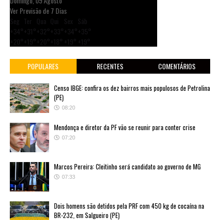
Domingo, 09 Agosto
Ver Previsão de 7 Dias
Seg
Ter
Qua
Qui
Sex
Sáb
+
34°
+
31°
+
32°
+
33°
+
34°
+
35°
+
20°
+
19°
+
20°
+
18°
+
19°
+
19°
POPULARES
RECENTES
COMENTÁRIOS
Censo IBGE: confira os dez bairros mais populosos de Petrolina
(PE)
08:20
Mendonça e diretor da PF vão se reunir para conter crise
07:20
Marcos Pereira: Cleitinho será candidato ao governo de MG
07:33
Dois homens são detidos pela PRF com 450 kg de cocaína na
BR-232, em Salgueiro (PE)