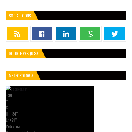
SOCIAL ICONS
GOOGLE PESQUISA
METEOROLOGIA
+
30
°
C
H:
+
34°
L:
+
21°
Petrolina