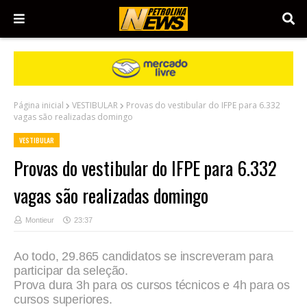
Página inicial
VESTIBULAR
Provas do vestibular do IFPE para 6.332
vagas são realizadas domingo
VESTIBULAR
Provas do vestibular do IFPE para 6.332
vagas são realizadas domingo
Montieur
23:37
Ao todo, 29.865 candidatos se inscreveram para
participar da seleção.
Prova dura 3h para os cursos técnicos e 4h para os
cursos superiores.