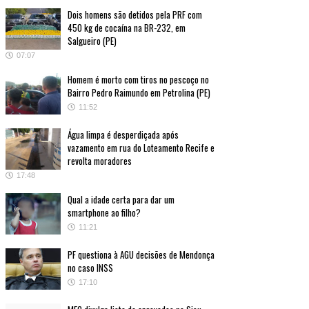
Dois homens são detidos pela PRF com
450 kg de cocaína na BR-232, em
Salgueiro (PE)
07:07
Homem é morto com tiros no pescoço no
Bairro Pedro Raimundo em Petrolina (PE)
11:52
Água limpa é desperdiçada após
vazamento em rua do Loteamento Recife e
revolta moradores
17:48
Qual a idade certa para dar um
smartphone ao filho?
11:21
PF questiona à AGU decisões de Mendonça
no caso INSS
17:10