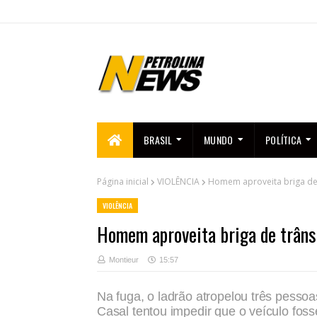
BRASIL
MUNDO
POLÍTICA
Página inicial
VIOLÊNCIA
Homem aproveita briga de t
VIOLÊNCIA
Homem aproveita briga de trânsi
Montieur
15:57
Na fuga, o ladrão atropelou três pessoa
Casal tentou impedir que o veículo foss