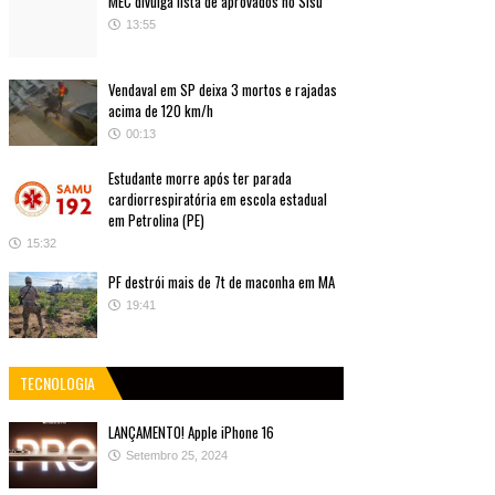
MEC divulga lista de aprovados no Sisu
13:55
Vendaval em SP deixa 3 mortos e rajadas
acima de 120 km/h
00:13
Estudante morre após ter parada
cardiorrespiratória em escola estadual
em Petrolina (PE)
15:32
PF destrói mais de 7t de maconha em MA
19:41
TECNOLOGIA
LANÇAMENTO! Apple iPhone 16
Setembro 25, 2024