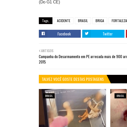
(Do G1 CE)
Tags,
ACIDENTE
BRASIL
BRIGA
FORTALEZA
Facebook
Twitter
ANTIGOS
Campanha do Desarmamento em PE arrecada mais de 900 a
2015
TALVEZ VOCÊ GOSTE DESTAS POSTAGENS
BRASIL
BRASIL