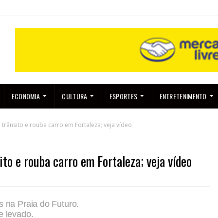
ECONOMIA
CULTURA
ESPORTES
ENTRETENIMENTO
rânsito e rouba carro em Fortaleza; veja vídeo
to e rouba carro em Fortaleza; veja vídeo
s na Praia do Futuro.
e levado.