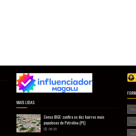
FORM
MAIS LIDAS
Censo IBGE: confira os dez bairros mais
populosos de Petrolina (PE)
08:20