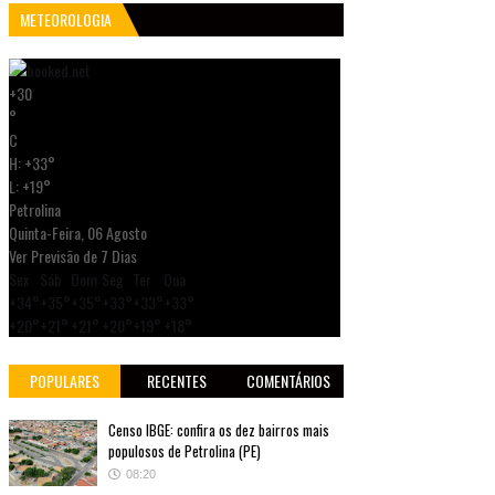
METEOROLOGIA
+
30
°
C
H:
+
33°
L:
+
19°
Petrolina
Quinta-Feira, 06 Agosto
Ver Previsão de 7 Dias
Sex
Sáb
Dom
Seg
Ter
Qua
+
34°
+
35°
+
35°
+
33°
+
33°
+
33°
+
20°
+
21°
+
21°
+
20°
+
19°
+
18°
POPULARES
RECENTES
COMENTÁRIOS
Censo IBGE: confira os dez bairros mais
populosos de Petrolina (PE)
08:20