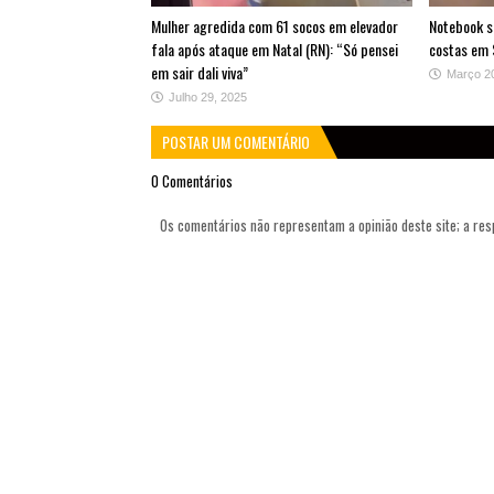
Mulher agredida com 61 socos em elevador
Notebook s
fala após ataque em Natal (RN): “Só pensei
costas em 
em sair dali viva”
Março 2
Julho 29, 2025
POSTAR UM COMENTÁRIO
0 Comentários
Os comentários não representam a opinião deste site; a re