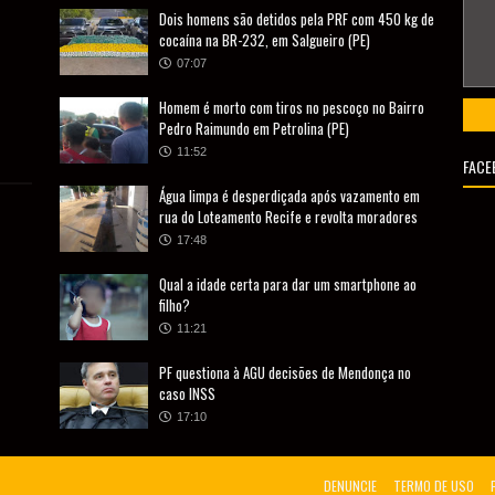
Dois homens são detidos pela PRF com 450 kg de
cocaína na BR-232, em Salgueiro (PE)
07:07
Homem é morto com tiros no pescoço no Bairro
Pedro Raimundo em Petrolina (PE)
11:52
FACE
Água limpa é desperdiçada após vazamento em
rua do Loteamento Recife e revolta moradores
17:48
Qual a idade certa para dar um smartphone ao
filho?
11:21
PF questiona à AGU decisões de Mendonça no
caso INSS
17:10
DENUNCIE
TERMO DE USO