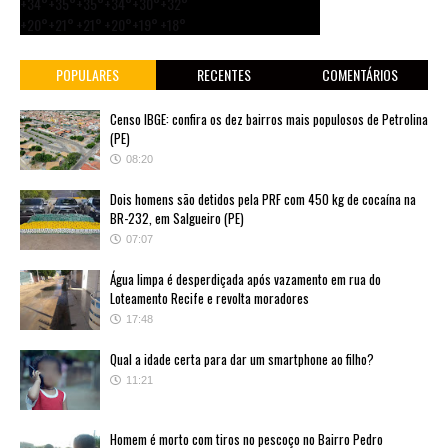
+
34°
+
35°
+
35°
+
34°
+
30°
+
32°
+
20°
+
21°
+
21°
+
20°
+
19°
+
18°
POPULARES
RECENTES
COMENTÁRIOS
Censo IBGE: confira os dez bairros mais populosos de Petrolina
(PE)
08:20
Dois homens são detidos pela PRF com 450 kg de cocaína na
BR-232, em Salgueiro (PE)
07:07
Água limpa é desperdiçada após vazamento em rua do
Loteamento Recife e revolta moradores
17:48
Qual a idade certa para dar um smartphone ao filho?
11:21
Homem é morto com tiros no pescoço no Bairro Pedro