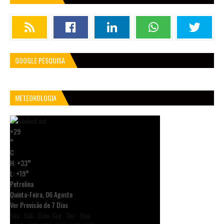
GOOGLE PESQUISA
METEOROLOGIA
+
29
°
C
H:
+
33°
L:
+
19°
Petrolina
Quinta-Feira, 06 Agosto
Ver Previsão de 7 Dias
Sex
Sáb
Dom
Seg
Ter
Qua