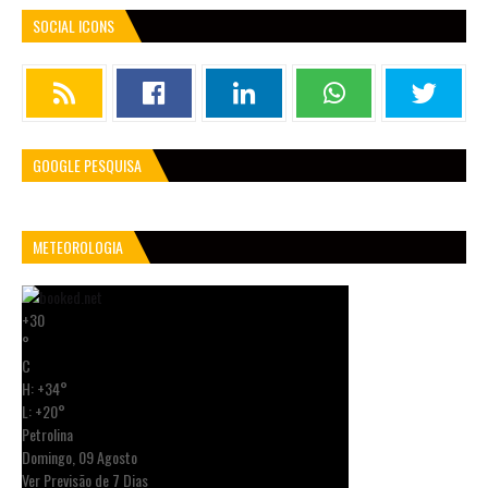
SOCIAL ICONS
GOOGLE PESQUISA
METEOROLOGIA
+
30
°
C
H:
+
34°
L:
+
20°
Petrolina
Domingo, 09 Agosto
Ver Previsão de 7 Dias