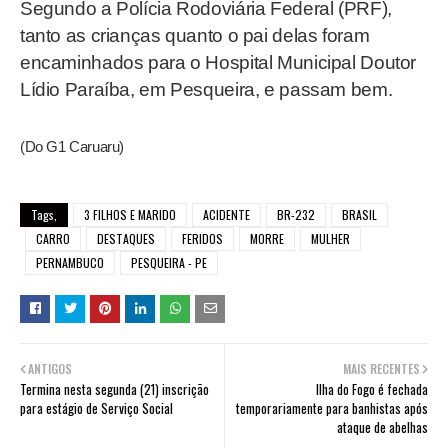
Segundo a Polícia Rodoviária Federal (PRF),
tanto as crianças quanto o pai delas foram
encaminhados para o Hospital Municipal Doutor
Lídio Paraíba, em Pesqueira, e passam bem.
(Do G1 Caruaru)
Tags,
3 FILHOS E MARIDO
ACIDENTE
BR-232
BRASIL
CARRO
DESTAQUES
FERIDOS
MORRE
MULHER
PERNAMBUCO
PESQUEIRA - PE
ANTIGOS
MAIS RECENTES
Termina nesta segunda (21) inscrição
Ilha do Fogo é fechada
para estágio de Serviço Social
temporariamente para banhistas após
ataque de abelhas