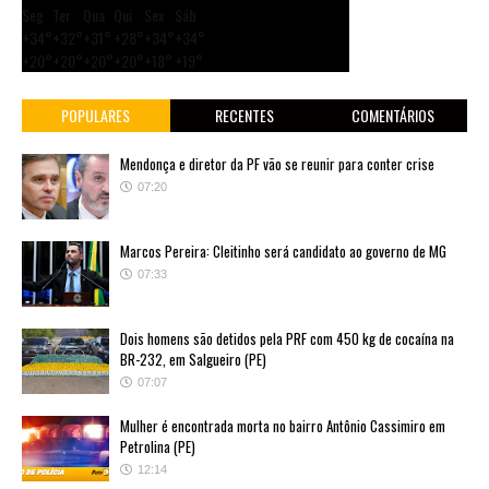
Seg
Ter
Qua
Qui
Sex
Sáb
+
34°
+
32°
+
31°
+
28°
+
34°
+
34°
+
20°
+
20°
+
20°
+
20°
+
18°
+
19°
POPULARES
RECENTES
COMENTÁRIOS
Mendonça e diretor da PF vão se reunir para conter crise
07:20
Marcos Pereira: Cleitinho será candidato ao governo de MG
07:33
Dois homens são detidos pela PRF com 450 kg de cocaína na
BR-232, em Salgueiro (PE)
07:07
Mulher é encontrada morta no bairro Antônio Cassimiro em
Petrolina (PE)
12:14