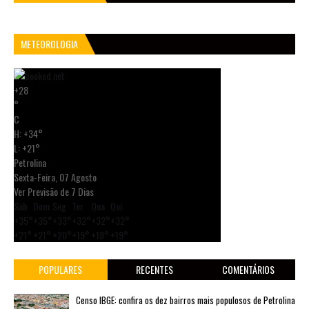
METEOROLOGIA
+
28
°
C
H:
+
34°
L:
+
21°
Petrolina
Sexta-Feira, 07 Agosto
Ver Previsão de 7 Dias
Sáb
Dom
Seg
Ter
Qua
Qui
+
35°
+
35°
+
33°
+
32°
+
32°
+
32°
+
21°
+
21°
+
20°
+
19°
+
18°
+
19°
POPULARES
RECENTES
COMENTÁRIOS
Censo IBGE: confira os dez bairros mais populosos de Petrolina