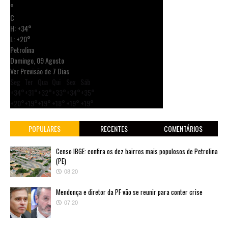
°
C
H:
+
34°
L:
+
20°
Petrolina
Domingo, 09 Agosto
Ver Previsão de 7 Dias
Seg
Ter
Qua
Qui
Sex
Sáb
+
34°
+
31°
+
32°
+
33°
+
34°
+
35°
+
20°
+
19°
+
19°
+
18°
+
19°
+
19°
POPULARES
RECENTES
COMENTÁRIOS
Censo IBGE: confira os dez bairros mais populosos de Petrolina
(PE)
08:20
Mendonça e diretor da PF vão se reunir para conter crise
07:20