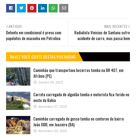
ANTIGOS
MAIS RECENTES
Detento em condicional é preso com
Radialista Vinicius de Santana sofre
papelotes de maconha em Petrolina
acidente de carro, mas passa bem
TALVEZ VOCÊ GOSTE DESTAS POSTAGENS
Caminhão que transportava bezerros tomba na BR 407, em
Afrânio (PE)
Janeiro 04, 2023
Carreta carregada de algodão tomba e motorista fica ferido no
oeste da Bahia
dezembro 07, 2019
Caminhão carregada de gesso tomba no contorno do bairro
João XXIII, em Juazeiro (BA)
dezembro 03, 2019