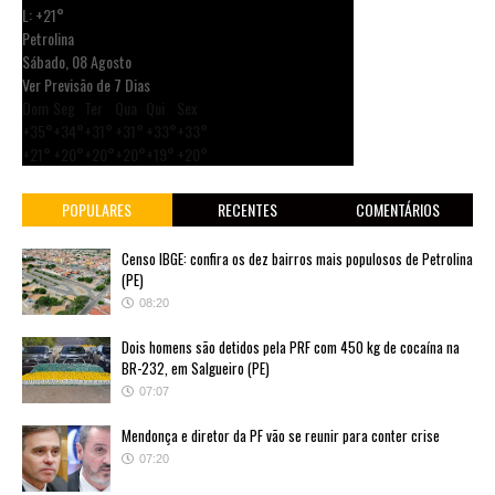
L:
+
21°
Petrolina
Sábado, 08 Agosto
Ver Previsão de 7 Dias
Dom
Seg
Ter
Qua
Qui
Sex
+
35°
+
34°
+
31°
+
31°
+
33°
+
33°
+
21°
+
20°
+
20°
+
20°
+
19°
+
20°
POPULARES
RECENTES
COMENTÁRIOS
Censo IBGE: confira os dez bairros mais populosos de Petrolina
(PE)
08:20
Dois homens são detidos pela PRF com 450 kg de cocaína na
BR-232, em Salgueiro (PE)
07:07
Mendonça e diretor da PF vão se reunir para conter crise
07:20