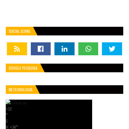
SOCIAL ICONS
GOOGLE PESQUISA
METEOROLOGIA
+
32
°
C
H:
+
34°