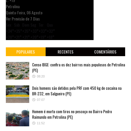
L:
+
19°
Petrolina
Quinta-Feira, 06 Agosto
Ver Previsão de 7 Dias
Sex
Sáb
Dom
Seg
Ter
Qua
+
34°
+
35°
+
35°
+
33°
+
33°
+
32°
+
20°
+
21°
+
21°
+
20°
+
19°
+
18°
POPULARES
RECENTES
COMENTÁRIOS
Censo IBGE: confira os dez bairros mais populosos de Petrolina
(PE)
08:20
Dois homens são detidos pela PRF com 450 kg de cocaína na
BR-232, em Salgueiro (PE)
07:07
Homem é morto com tiros no pescoço no Bairro Pedro
Raimundo em Petrolina (PE)
11:52