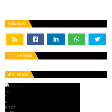
SOCIAL ICONS
GOOGLE PESQUISA
METEOROLOGIA
+
30
°
C
H:
+
32°