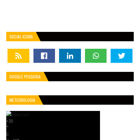
SOCIAL ICONS
GOOGLE PESQUISA
METEOROLOGIA
+
30
°
C