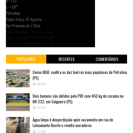
H:
+
33°
L:
+
20°
Petrolina
Sexta-Feira, 07 Agosto
Ver Previsão de 7 Dias
Sáb
Dom
Seg
Ter
Qua
Qui
+
35°
+
34°
+
33°
+
31°
+
32°
+
33°
+
21°
+
21°
+
20°
+
19°
+
19°
+
18°
POPULARES
RECENTES
COMENTÁRIOS
Censo IBGE: confira os dez bairros mais populosos de Petrolina
(PE)
08:20
Dois homens são detidos pela PRF com 450 kg de cocaína na
BR-232, em Salgueiro (PE)
07:07
Água limpa é desperdiçada após vazamento em rua do
Loteamento Recife e revolta moradores
17:48