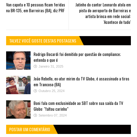
Van capota e 10 pessoas ficam feridas
Jatinho do cantor Leonardo atola em
na BR-135, em Barreiras (BA), diz PRF
pista do aeroporto de Barreiras e
artista brinca em rede social:
'Acontece de tudo'
TALVEZ VOCÊ GOSTE DESTAS POSTAGENS
Rodrigo Bocardi foi demitido por questão de compliance;
entenda o que é
Janeiro 31, 2025
João Rebello, ex-ator mirim da TV Globo, é assassinado a tiros
em Trancoso (BA)
Outubro 25, 2024
Boni fala com exclusividade ao SBT sobre sua saída da TV
Globo: "faltou carinho"
Setembro 07, 2024
POSTAR UM COMENTÁRIO