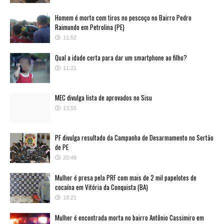
Homem é morto com tiros no pescoço no Bairro Pedro
Raimundo em Petrolina (PE)
11:52
Qual a idade certa para dar um smartphone ao filho?
11:21
MEC divulga lista de aprovados no Sisu
13:55
PF divulga resultado da Campanha de Desarmamento no Sertão
de PE
20:49
Mulher é presa pela PRF com mais de 2 mil papelotes de
cocaína em Vitória da Conquista (BA)
18:21
Mulher é encontrada morta no bairro Antônio Cassimiro em