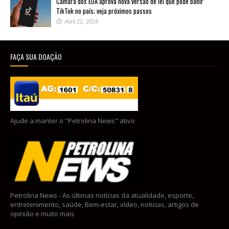
Câmara dos EUA aprova nova versão de lei que pode banir
TikTok no país; veja próximos passos
Abril 22, 2024
FAÇA SUA DOAÇÃO
Ajude a manter o "Petrolina News" ativo
Petrolina News - As últimas notícias da atualidade, esporte,
entretenimento, saúde, Bem-estar, vídeo, noticias, artigos de
opinião e muito mais