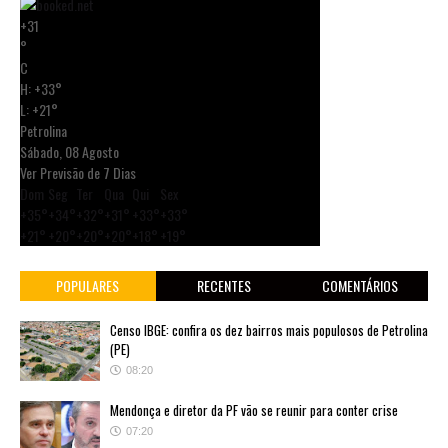
+
31
°
C
H:
+
33°
L:
+
21°
Petrolina
Sábado, 08 Agosto
Ver Previsão de 7 Dias
Dom
Seg
Ter
Qua
Qui
Sex
+
35°
+
34°
+
32°
+
31°
+
33°
+
33°
+
21°
+
20°
+
20°
+
20°
+
18°
+
19°
POPULARES
RECENTES
COMENTÁRIOS
Censo IBGE: confira os dez bairros mais populosos de Petrolina
(PE)
08:20
Mendonça e diretor da PF vão se reunir para conter crise
07:20