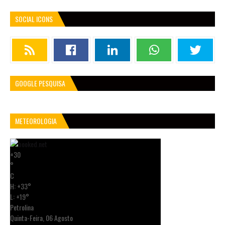
SOCIAL ICONS
GOOGLE PESQUISA
METEOROLOGIA
+
30
°
C
H:
+
33°
L:
+
19°
Petrolina
Quinta-Feira, 06 Agosto