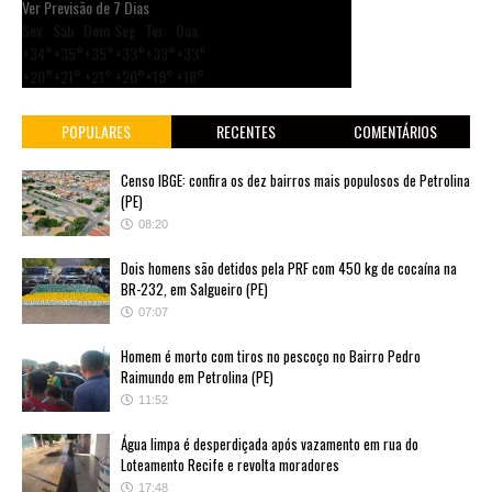
Ver Previsão de 7 Dias
Sex
Sáb
Dom
Seg
Ter
Qua
+
34°
+
35°
+
35°
+
33°
+
33°
+
33°
+
20°
+
21°
+
21°
+
20°
+
19°
+
18°
POPULARES
RECENTES
COMENTÁRIOS
Censo IBGE: confira os dez bairros mais populosos de Petrolina
(PE)
08:20
Dois homens são detidos pela PRF com 450 kg de cocaína na
BR-232, em Salgueiro (PE)
07:07
Homem é morto com tiros no pescoço no Bairro Pedro
Raimundo em Petrolina (PE)
11:52
Água limpa é desperdiçada após vazamento em rua do
Loteamento Recife e revolta moradores
17:48