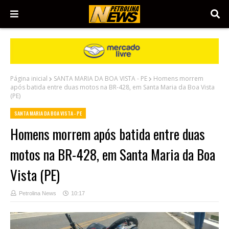
Página inicial
SANTA MARIA DA BOA VISTA - PE
Homens morrem
após batida entre duas motos na BR-428, em Santa Maria da Boa Vista
(PE)
SANTA MARIA DA BOA VISTA - PE
Homens morrem após batida entre duas
motos na BR-428, em Santa Maria da Boa
Vista (PE)
Petrolina News
10:17