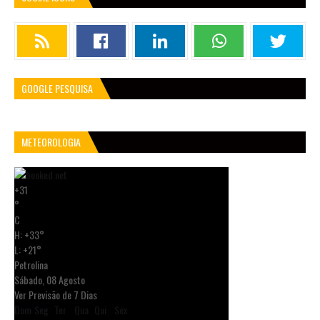
GOOGLE PESQUISA
METEOROLOGIA
+
31
°
C
H:
+
33°
L:
+
21°
Petrolina
Sábado, 08 Agosto
Ver Previsão de 7 Dias
Dom
Seg
Ter
Qua
Qui
Sex