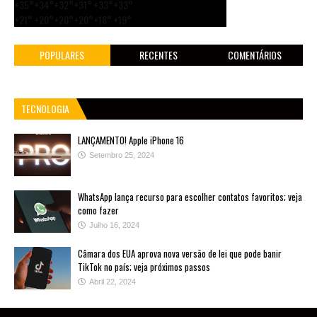
+
35°
+
34°
+
32°
+
31°
+
33°
+
33°
+
21°
+
20°
+
20°
+
20°
+
18°
+
19°
POPULARES
RECENTES
COMENTÁRIOS
TECNOLOGIA
LANÇAMENTO! Apple iPhone 16
Setembro 25, 2024
WhatsApp lança recurso para escolher contatos favoritos; veja
como fazer
Julho 16, 2024
Câmara dos EUA aprova nova versão de lei que pode banir
TikTok no país; veja próximos passos
Abril 22, 2024