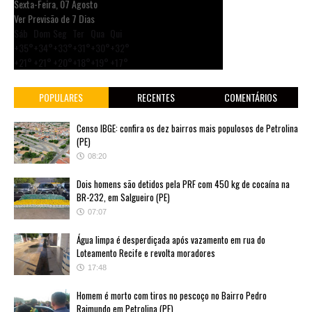
Sexta-Feira, 07 Agosto
Ver Previsão de 7 Dias
Sáb
Dom
Seg
Ter
Qua
Qui
+
35°
+
34°
+
33°
+
31°
+
30°
+
32°
+
21°
+
21°
+
20°
+
18°
+
19°
+
17°
POPULARES
RECENTES
COMENTÁRIOS
Censo IBGE: confira os dez bairros mais populosos de Petrolina
(PE)
08:20
Dois homens são detidos pela PRF com 450 kg de cocaína na
BR-232, em Salgueiro (PE)
07:07
Água limpa é desperdiçada após vazamento em rua do
Loteamento Recife e revolta moradores
17:48
Homem é morto com tiros no pescoço no Bairro Pedro
Raimundo em Petrolina (PE)