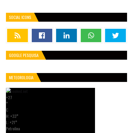
SOCIAL ICONS
GOOGLE PESQUISA
METEOROLOGIA
+
27
°
C
H:
+
33°
L:
+
21°
Petrolina