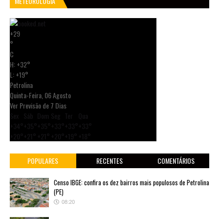
METEOROLOGIA
+
29
°
C
H:
+
32°
L:
+
19°
Petrolina
Quinta-Feira, 06 Agosto
Ver Previsão de 7 Dias
Sex
Sáb
Dom
Seg
Ter
Qua
+
34°
+
35°
+
35°
+
33°
+
33°
+
33°
+
20°
+
21°
+
21°
+
20°
+
19°
+
18°
POPULARES
RECENTES
COMENTÁRIOS
Censo IBGE: confira os dez bairros mais populosos de Petrolina
(PE)
08:20