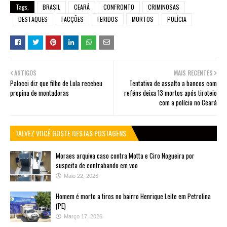
Tags,
BRASIL
CEARÁ
CONFRONTO
CRIMINOSAS
DESTAQUES
FACÇÕES
FERIDOS
MORTOS
POLÍCIA
ANTIGOS
MAIS RECENTES
Palocci diz que filho de Lula recebeu
Tentativa de assalto a bancos com
propina de montadoras
reféns deixa 13 mortos após tiroteio
com a polícia no Ceará
TALVEZ VOCÊ GOSTE DESTAS POSTAGENS
Moraes arquiva caso contra Motta e Ciro Nogueira por
suspeita de contrabando em voo
Maio 22, 2026
Homem é morto a tiros no bairro Henrique Leite em Petrolina
(PE)
Março 17, 2026