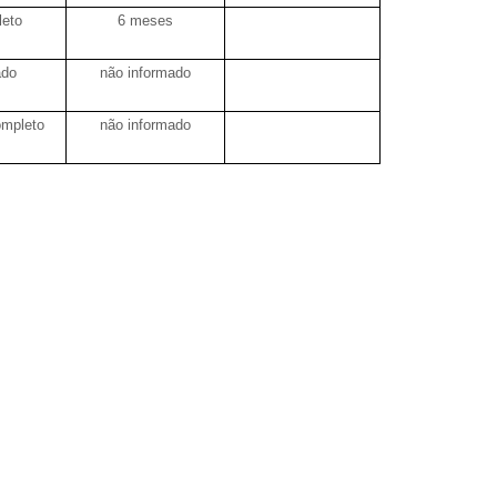
leto
6 meses
ado
não informado
ompleto
não informado