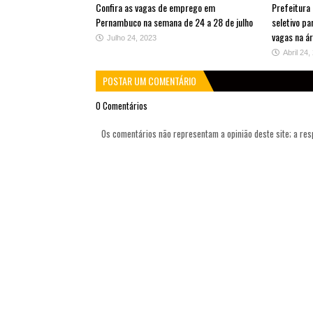
Confira as vagas de emprego em
Prefeitura
Pernambuco na semana de 24 a 28 de julho
seletivo p
vagas na á
Julho 24, 2023
Abril 24,
POSTAR UM COMENTÁRIO
0 Comentários
Os comentários não representam a opinião deste site; a re