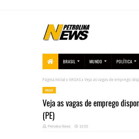
BRASIL
MUNDO
POLÍTICA
Página inicial
VAGAS
Veja as vagas de emprego dispo
VAGAS
Veja as vagas de emprego dispon
(PE)
Petrolina News
10:53