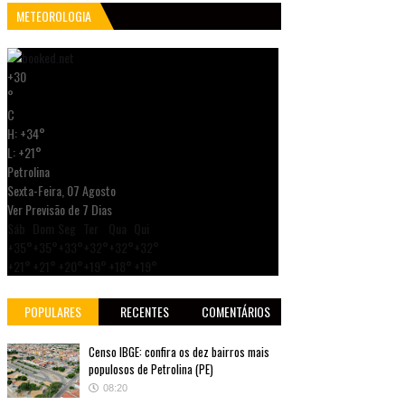
METEOROLOGIA
+
30
°
C
H:
+
34°
L:
+
21°
Petrolina
Sexta-Feira, 07 Agosto
Ver Previsão de 7 Dias
Sáb
Dom
Seg
Ter
Qua
Qui
+
35°
+
35°
+
33°
+
32°
+
32°
+
32°
+
21°
+
21°
+
20°
+
19°
+
18°
+
19°
POPULARES
RECENTES
COMENTÁRIOS
Censo IBGE: confira os dez bairros mais
populosos de Petrolina (PE)
08:20