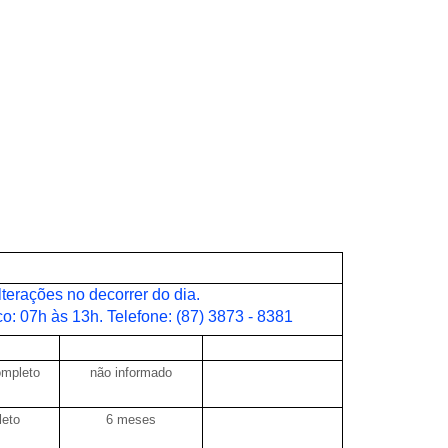
 PARA ARARIPINA – PE
lterações no decorrer do dia.
o: 07h às 13h. Telefone: (87) 3873 - 8381
DADE
EXPERIÊNCIA
OBSERVAÇÕES
ompleto
não informado
leto
6 meses