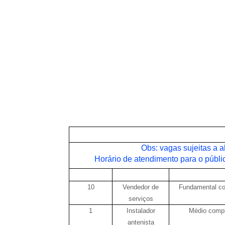
VAGAS DE EMPREGO
Obs: vagas sujeitas a a
Horário de atendimento para o públic
VAGAS
FUNÇÃO
ESCOLARI
10
Vendedor de
Fundamental c
serviços
1
Instalador
Médio comp
antenista