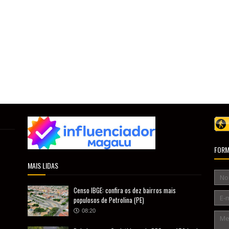
FORM
MAIS LIDAS
Censo IBGE: confira os dez bairros mais
populosos de Petrolina (PE)
08:20