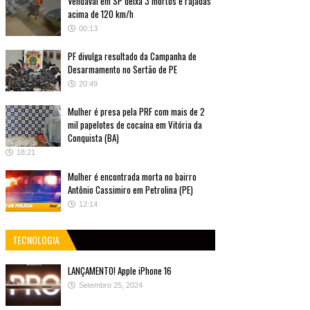
Vendaval em SP deixa 3 mortos e rajadas
acima de 120 km/h
00:13
PF divulga resultado da Campanha de
Desarmamento no Sertão de PE
20:49
Mulher é presa pela PRF com mais de 2
mil papelotes de cocaína em Vitória da
Conquista (BA)
18:21
Mulher é encontrada morta no bairro
Antônio Cassimiro em Petrolina (PE)
12:14
TECNOLOGIA
LANÇAMENTO! Apple iPhone 16
Setembro 25, 2024