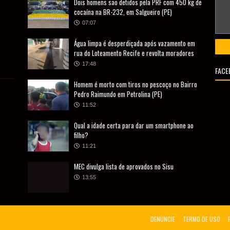
Dois homens são detidos pela PRF com 450 kg de
cocaína na BR-232, em Salgueiro (PE)
07:07
Água limpa é desperdiçada após vazamento em
rua do Loteamento Recife e revolta moradores
17:48
FACE
Homem é morto com tiros no pescoço no Bairro
Pedro Raimundo em Petrolina (PE)
11:52
Qual a idade certa para dar um smartphone ao
filho?
11:21
MEC divulga lista de aprovados no Sisu
13:55
DENUNCIE
TERMO DE USO