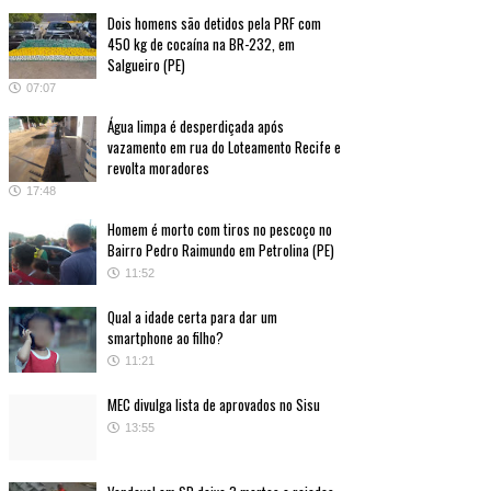
Dois homens são detidos pela PRF com
450 kg de cocaína na BR-232, em
Salgueiro (PE)
07:07
Água limpa é desperdiçada após
vazamento em rua do Loteamento Recife e
revolta moradores
17:48
Homem é morto com tiros no pescoço no
Bairro Pedro Raimundo em Petrolina (PE)
11:52
Qual a idade certa para dar um
smartphone ao filho?
11:21
MEC divulga lista de aprovados no Sisu
13:55