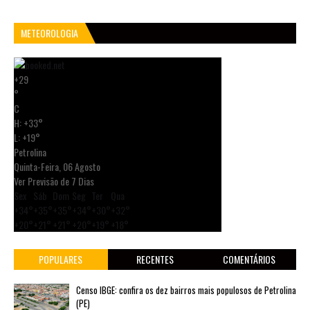
METEOROLOGIA
+
29
°
C
H:
+
33°
L:
+
19°
Petrolina
Quinta-Feira, 06 Agosto
Ver Previsão de 7 Dias
Sex
Sáb
Dom
Seg
Ter
Qua
+
34°
+
35°
+
35°
+
34°
+
30°
+
32°
+
20°
+
21°
+
21°
+
20°
+
19°
+
18°
POPULARES
RECENTES
COMENTÁRIOS
Censo IBGE: confira os dez bairros mais populosos de Petrolina
(PE)