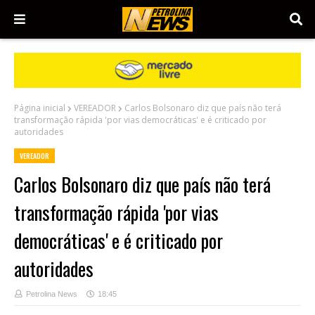
Página inicial
VEREADOR
Carlos Bolsonaro diz que país não terá
transformação rápida 'por vias democráticas' e é criticado por
autoridades
VEREADOR
Carlos Bolsonaro diz que país não terá
transformação rápida 'por vias
democráticas' e é criticado por
autoridades
Petrolina News
18:45