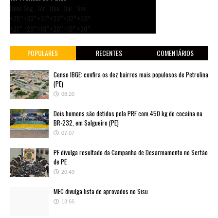
Dom
Seg
Ter
Qua
Qui
Sex
+
35°
+
33°
+
31°
+
33°
+
32°
+
33°
+
21°
+
20°
+
18°
+
20°
+
19°
+
20°
POPULARES
RECENTES
COMENTÁRIOS
Censo IBGE: confira os dez bairros mais populosos de Petrolina
(PE)
08:20
Dois homens são detidos pela PRF com 450 kg de cocaína na
BR-232, em Salgueiro (PE)
07:07
PF divulga resultado da Campanha de Desarmamento no Sertão
de PE
20:49
MEC divulga lista de aprovados no Sisu
13:55