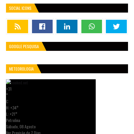
SOCIAL ICONS
GOOGLE PESQUISA
METEOROLOGIA
+
31
°
C
H:
+
34°
L:
+
21°
Petrolina
Sábado, 08 Agosto
Ver Previsão de 7 Dias