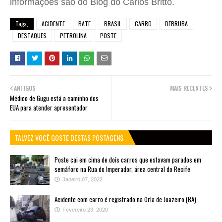
informações são do Blog do Carlos Britto.
Tags,
ACIDENTE
BATE
BRASIL
CARRO
DERRUBA
DESTAQUES
PETROLINA
POSTE
ANTIGOS
MAIS RECENTES
Médico de Gugu está a caminho dos
EUA para atender apresentador
TALVEZ VOCÊ GOSTE DESTAS POSTAGENS
Poste cai em cima de dois carros que estavam parados em
semáforo na Rua do Imperador, área central do Recife
Janeiro 07, 2022
Acidente com carro é registrado na Orla de Juazeiro (BA)
Fevereiro 23, 2020