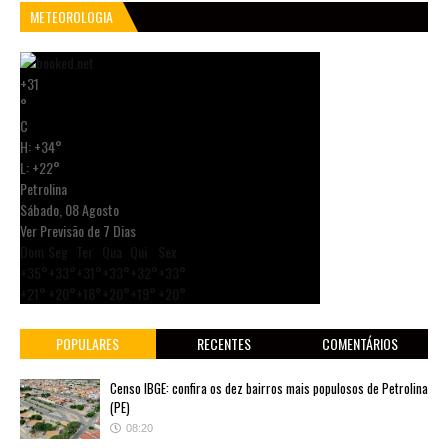
METEOROLOGIA
+
31
°
C
H:
+
34°
L:
+
22°
Petrolina
Sábado, 08 Agosto
Ver Previsão de 7 Dias
Dom
Seg
Ter
Qua
Qui
Sex
+
35°
+
33°
+
31°
+
33°
+
32°
+
33°
+
21°
+
20°
+
18°
+
20°
+
19°
+
20°
POPULARES
RECENTES
COMENTÁRIOS
Censo IBGE: confira os dez bairros mais populosos de Petrolina
(PE)
08:20