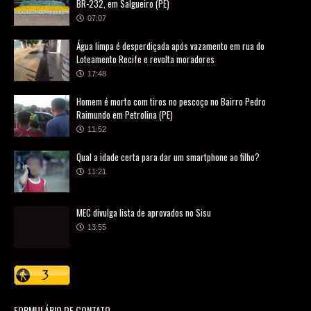
BR-232, em Salgueiro (PE)
07:07
Água limpa é desperdiçada após vazamento em rua do
Loteamento Recife e revolta moradores
17:48
Homem é morto com tiros no pescoço no Bairro Pedro
Raimundo em Petrolina (PE)
11:52
Qual a idade certa para dar um smartphone ao filho?
11:21
MEC divulga lista de aprovados no Sisu
13:55
FORMULÁRIO DE CONTATO