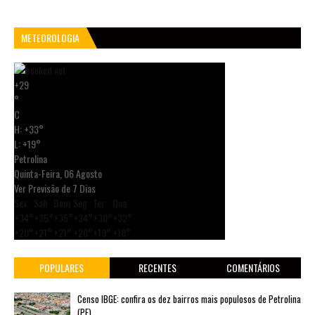
METEOROLOGIA
+
29
°
C
H:
+
33°
L:
+
19°
Petrolina
Quinta-Feira, 06 Agosto
Ver Previsão de 7 Dias
Sex
Sáb
Dom
Seg
Ter
Qua
+
34°
+
35°
+
35°
+
34°
+
30°
+
32°
+
20°
+
21°
+
21°
+
20°
+
19°
+
18°
POPULARES
RECENTES
COMENTÁRIOS
Censo IBGE: confira os dez bairros mais populosos de Petrolina
(PE)