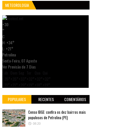
METEOROLOGIA
+
30
°
C
H:
+
34°
L:
+
21°
Petrolina
Sexta-Feira, 07 Agosto
Ver Previsão de 7 Dias
Sáb
Dom
Seg
Ter
Qua
Qui
+
35°
+
35°
+
33°
+
32°
+
32°
+
32°
+
21°
+
21°
+
20°
+
19°
+
18°
+
19°
POPULARES
RECENTES
COMENTÁRIOS
Censo IBGE: confira os dez bairros mais
populosos de Petrolina (PE)
08:20