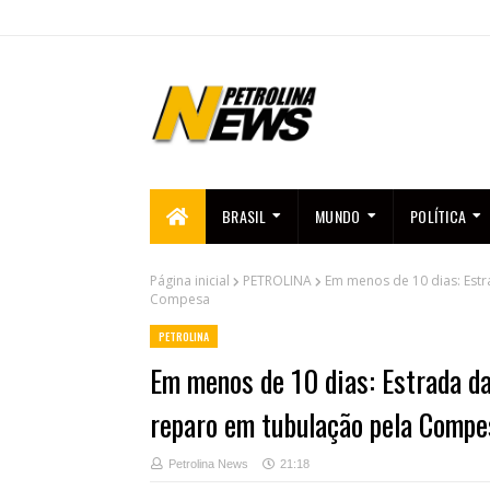
BRASIL
MUNDO
POLÍTICA
Página inicial
PETROLINA
Em menos de 10 dias: Estr
Compesa
PETROLINA
Em menos de 10 dias: Estrada da
reparo em tubulação pela Compe
Petrolina News
21:18