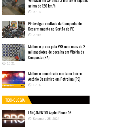
Vendaval em SP deixa 3 mortos e rajadas
acima de 120 km/h
00:13
PF divulga resultado da Campanha de
Desarmamento no Sertão de PE
20:49
Mulher é presa pela PRF com mais de 2
mil papelotes de cocaína em Vitória da
Conquista (BA)
18:21
Mulher é encontrada morta no bairro
Antônio Cassimiro em Petrolina (PE)
12:14
TECNOLOGIA
LANÇAMENTO! Apple iPhone 16
Setembro 25, 2024