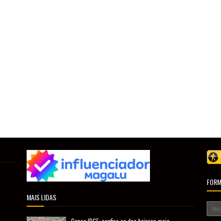
FORM
MAIS LIDAS
Censo IBGE: confira os dez bairros mais