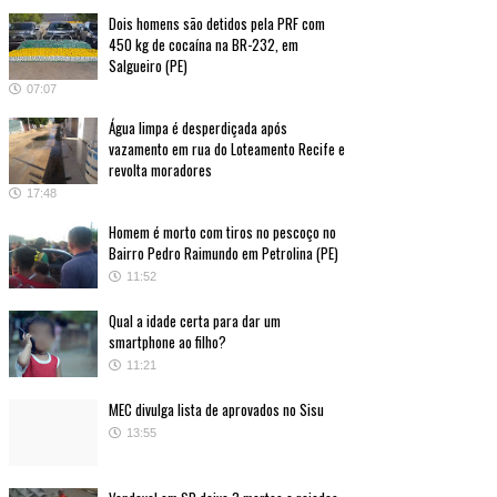
Dois homens são detidos pela PRF com
450 kg de cocaína na BR-232, em
Salgueiro (PE)
07:07
Água limpa é desperdiçada após
vazamento em rua do Loteamento Recife e
revolta moradores
17:48
Homem é morto com tiros no pescoço no
Bairro Pedro Raimundo em Petrolina (PE)
11:52
Qual a idade certa para dar um
smartphone ao filho?
11:21
MEC divulga lista de aprovados no Sisu
13:55