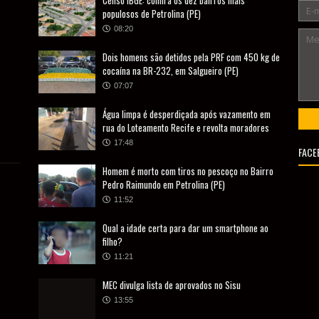
populosos de Petrolina (PE)
08:20
Dois homens são detidos pela PRF com 450 kg de
cocaína na BR-232, em Salgueiro (PE)
07:07
Água limpa é desperdiçada após vazamento em
rua do Loteamento Recife e revolta moradores
17:48
FACE
Homem é morto com tiros no pescoço no Bairro
Pedro Raimundo em Petrolina (PE)
11:52
Qual a idade certa para dar um smartphone ao
filho?
11:21
MEC divulga lista de aprovados no Sisu
13:55