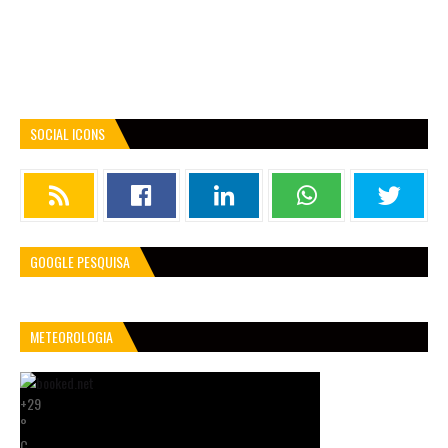
SOCIAL ICONS
GOOGLE PESQUISA
METEOROLOGIA
+
29
°
C