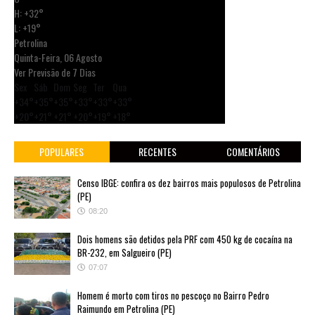
H:
+
32°
L:
+
19°
Petrolina
Quinta-Feira, 06 Agosto
Ver Previsão de 7 Dias
Sex
Sáb
Dom
Seg
Ter
Qua
+
34°
+
35°
+
35°
+
33°
+
33°
+
33°
+
20°
+
21°
+
21°
+
20°
+
19°
+
18°
POPULARES
RECENTES
COMENTÁRIOS
Censo IBGE: confira os dez bairros mais populosos de Petrolina
(PE)
08:20
Dois homens são detidos pela PRF com 450 kg de cocaína na
BR-232, em Salgueiro (PE)
07:07
Homem é morto com tiros no pescoço no Bairro Pedro
Raimundo em Petrolina (PE)